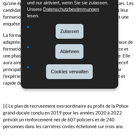
und nur aktiviert, wenn Sie sie zulassen.
qu’une épreuve sportive ou encore des tests psychologiques. Les
Unsere
Datenschutzbestimmungen
candidats ayant réussi les épreuves spéciales débuteront leur
lesen.
formation en printemps 2021 après un examen médical et une
enquête de moralité.
Zulassen
La formation des futurs policiers et policières a aussi été
adaptée. Concrètement, elle durera deux ans, avec une phase de
formation policière théorique et pratique à l’Ecole de Police et
Ablehnen
une phase d’initiation pratique auprès des unités de Police. Elle
aura ainsi une forte orientation pratique, avec comme objectif
principal une assimilation rapide des acquis théoriques par
Cookies verwalten
l’expérience pratique, et permettra un renfort conséquent et
rapide des unités.
[i] Le plan de recrutement extraordinaire au profit de la Police
grand-ducale conclu en 2019 pour les années 2020 à 2022
prévoit un renforcement net de 607 policiers et de 240
personnes dans les carrières civiles échelonné sur trois ans.