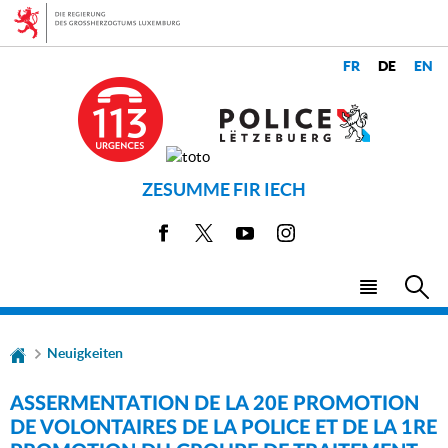
Zur
Zum
Navigation
Inhalt
CHANGER
LANGUES
DE
LANGUE
ZESUMME FIR IECH
Facebook
X
Youtube
Instagram
Haupt-
Su
Menü
Neuigkeiten
ASSERMENTATION DE LA 20E PROMOTION
DE VOLONTAIRES DE LA POLICE ET DE LA 1RE