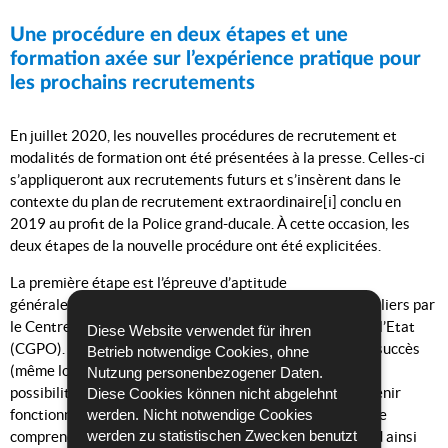
Une procédure en deux étapes et une
formation axée sur l’expérience pratique pour
les prochains recrutements
En juillet 2020, les nouvelles procédures de recrutement et
modalités de formation ont été présentées à la presse. Celles-ci
s’appliqueront aux recrutements futurs et s’insèrent dans le
contexte du plan de recrutement extraordinaire[i] conclu en
2019 au profit de la Police grand-ducale. À cette occasion, les
deux étapes de la nouvelle procédure ont été explicitées.
La première étape est l’épreuve d’aptitude
générale
(« Staatsexamen »)
organisée en intervalles réguliers par
le Centre de gestion du personnel et de l’organisation de l’Etat
Diese Website verwendet für ihren
(CGPO). Tous les candidats ayant accompli celle-ci avec succès
Betrieb notwendige Cookies, ohne
(même lors des sessions précédentes) ont par la suite la
Nutzung personenbezogener Daten.
possibilité de s’inscrire aux épreuves spéciales pour devenir
Diese Cookies können nicht abgelehnt
fonctionnaires-stagiaires policiers. Cette deuxième étape
werden. Nicht notwendige Cookies
werden zu statistischen Zwecken benutzt
comprend notamment des tests de français et d’allemand ainsi