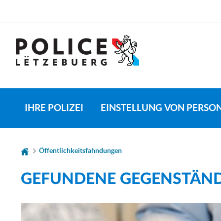
Zur
Zum
Navigation
Inhalt
SPRACHE
WECHSELN
IHRE POLIZEI
EINSTELLUNG VON PERSO
Öffentlichkeitsfahndungen
GEFUNDENE GEGENSTÄN