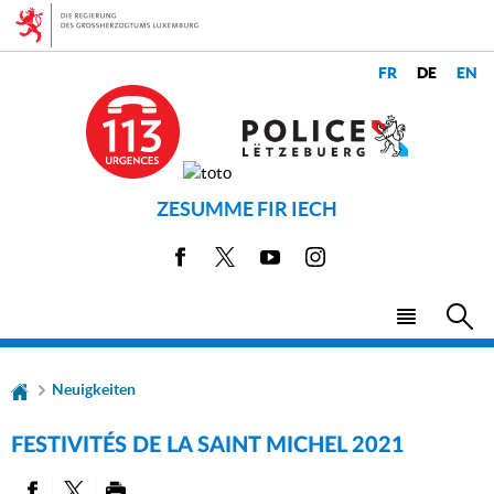
Zur
Zum
Navigation
Inhalt
CHANGER
LANGUES
DE
LANGUE
ZESUMME FIR IECH
Facebook
X
Youtube
Instagram
Haupt-
Su
Menü
Neuigkeiten
FESTIVITÉS DE LA SAINT MICHEL 2021