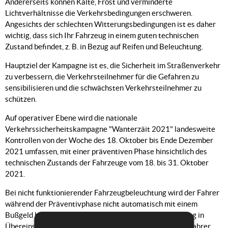
Andererseits können Kälte, Frost und verminderte
Lichtverhältnisse die Verkehrsbedingungen erschweren.
Angesichts der schlechten Witterungsbedingungen ist es daher
wichtig, dass sich Ihr Fahrzeug in einem guten technischen
Zustand befindet, z. B. in Bezug auf Reifen und Beleuchtung.
Hauptziel der Kampagne ist es, die Sicherheit im Straßenverkehr
zu verbessern, die Verkehrsteilnehmer für die Gefahren zu
sensibilisieren und die schwächsten Verkehrsteilnehmer zu
schützen.
Auf operativer Ebene wird die nationale
Verkehrssicherheitskampagne "Wanterzäit 2021" landesweite
Kontrollen von der Woche des 18. Oktober bis Ende Dezember
2021 umfassen, mit einer präventiven Phase hinsichtlich des
technischen Zustands der Fahrzeuge vom 18. bis 31. Oktober
2021.
Bei nicht funktionierender Fahrzeugbeleuchtung wird der Fahrer
während der Präventivphase nicht automatisch mit einem
Bußgeld belegt, sondern hat 3 Tage Zeit, um das Fahrzeug in
Übereinstimmung mit den Vorschriften zu bringen. Der Fahrer