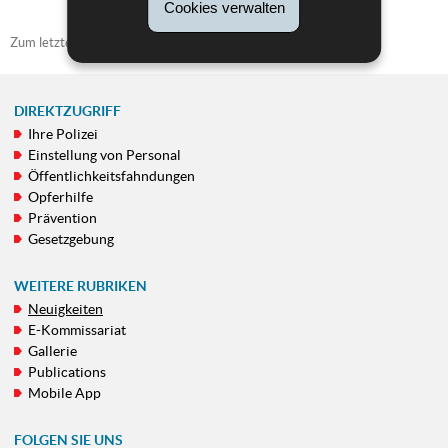
Cookies verwalten
Zum letzten Mal aktualisiert am
15/11/2021
DIREKTZUGRIFF
Ihre Polizei
NAVIGATIONSMENÜ
Einstellung von Personal
Öffentlichkeitsfahndungen
Opferhilfe
Prävention
Gesetzgebung
WEITERE RUBRIKEN
Neuigkeiten
E-Kommissariat
Gallerie
Publications
Mobile App
FOLGEN SIE UNS