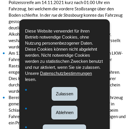
Polizeistreife am 14.11.2021 kurz nach 01.00 Uhr ein
Fahrzeug, bei welchem die vordere Stoßstange über den
Boden schleifte. In der
rue de Strasbourg
konnte das Fahrzeug
gestoppt werden. Der Fahrer zeigte bei der Kontrolle
deutliche Anzeichen von Alkoholkonsum, weshalb ein
Diese Website verwendet für ihren
Alkoholtest durchgeführt wurde. Dieser verlief positiv,
Betrieb notwendige Cookies, ohne
weshalb der Führerschein eingezogen und Protokoll erstellt
Nutzung personenbezogener Daten.
wurde.
Diese Cookies können nicht abgelehnt
Am 13.11.2021 wurde der Polizei gegen 19.50 Uhr ein LKW-
werden. Nicht notwendige Cookies
Fahrer gemeldet, welcher zuvor versucht hatte, auf der
werden zu statistischen Zwecken benutzt
Raststätte auf der A1 in Richtung Luxemburg in
und nur aktiviert, wenn Sie sie zulassen.
entgegengesetzter Richtung auf die Autobahn aufzufahren.
Unsere
Datenschutzbestimmungen
Dies konnte allerdings verhindert werden. Der am Fahrer
lesen.
durchgeführte Alkoholtest verlief positiv. Der Führerschein
wurde eingezogen und Protokoll wurde erstellt.
Zulassen
Bereits am 13.11.2021 wurde gegen 19.45 Uhr ein Fahrzeug
gemeldet, welches in der
route d'Ettelbruck
in Ingeldorf in
Schlangenlinien gesteuert wurde. Da der Alkoholtest beim
Ablehnen
Fahrer positiv verlief wurde sein Führerschein eingezogen und
ein Protokoll wurde erstellt.