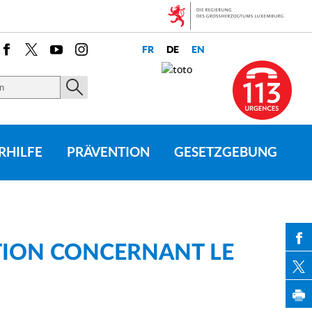
Facebook
X
Youtube
Instagram
RHILFE
PRÄVENTION
GESETZGEBUNG
ATION CONCERNANT LE
PAR
PAR