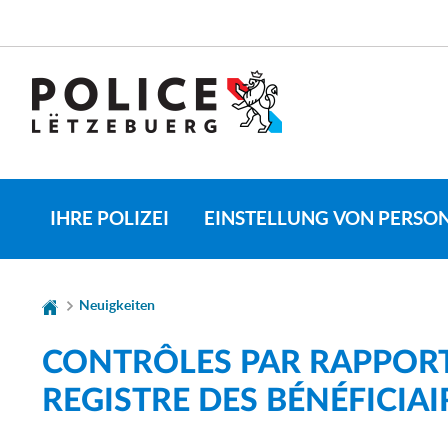
Zur
Zum
Navigation
Inhalt
CHANGER
DE
LANGUE
IHRE POLIZEI
EINSTELLUNG VON PERSO
Neuigkeiten
CONTRÔLES PAR RAPPORT
REGISTRE DES BÉNÉFICIAIR