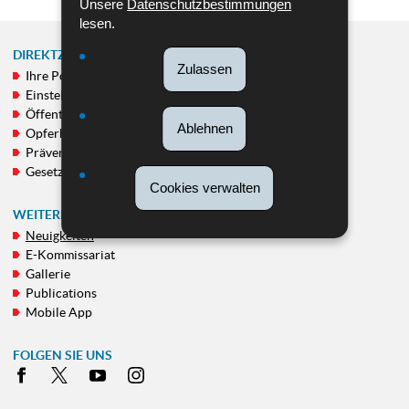
Unsere
Datenschutzbestimmungen
lesen.
DIREKTZUGRIFF
Zulassen
Ihre Polizei
NAVIGATIONSMENÜ
Einstellung von Personal
Öffentlichkeitsfahndungen
Ablehnen
Opferhilfe
Prävention
Gesetzgebung
Cookies verwalten
WEITERE RUBRIKEN
Neuigkeiten
E-Kommissariat
Gallerie
Publications
Mobile App
FOLGEN SIE UNS
Facebook
X
Youtube
Instagram