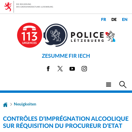
Zur
Zum
Navigation
Inhalt
CHANGER
LANGUES
DE
LANGUE
ZESUMME FIR IECH
Facebook
X
Youtube
Instagram
Haupt-
Su
Menü
Neuigkeiten
CONTRÔLES D’IMPRÉGNATION ALCOOLIQUE
SUR RÉQUISITION DU PROCUREUR D’ETAT