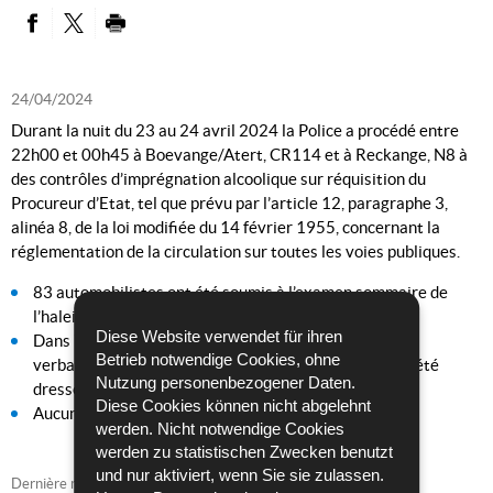
PARTAGER SUR FACEBOOK
PARTAGER SUR TWITTER
IMPRIMER
24/04/2024
Durant la nuit du 23 au 24 avril 2024 la Police a procédé entre
22h00 et 00h45 à Boevange/Atert, CR114 et à Reckange, N8 à
des contrôles d’imprégnation alcoolique sur réquisition du
Procureur d’Etat, tel que prévu par l’article 12, paragraphe 3,
alinéa 8, de la loi modifiée du 14 février 1955, concernant la
réglementation de la circulation sur toutes les voies publiques.
83 automobilistes ont été soumis à l’examen sommaire de
l’haleine, même en absence de tout indice grave.
Diese Website verwendet für ihren
Dans 7 cas, l’examen s’est relevé positif et 4 procès-
Betrieb notwendige Cookies, ohne
verbaux respectivement 3 avertissements taxés ont été
Nutzung personenbezogener Daten.
dressés.
Diese Cookies können nicht abgelehnt
Aucun permis de conduire n'a été retiré sur place.
werden. Nicht notwendige Cookies
werden zu statistischen Zwecken benutzt
und nur aktiviert, wenn Sie sie zulassen.
Dernière mise à jour
24/04/2024