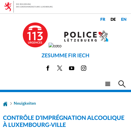
Zur
Zum
Navigation
Inhalt
CHANGER
LANGUES
DE
LANGUE
ZESUMME FIR IECH
Facebook
X
Youtube
Instagram
Haupt-
Su
Menü
Neuigkeiten
CONTRÔLE D’IMPRÉGNATION ALCOOLIQUE
À LUXEMBOURG-VILLE