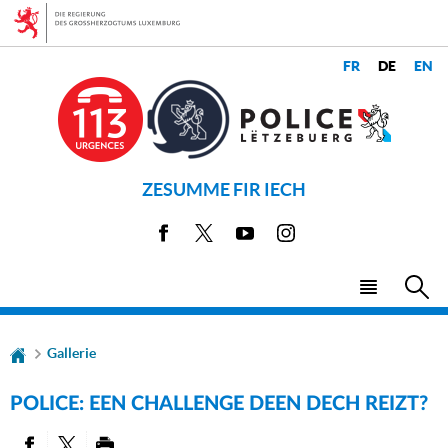
Zur
Zum
Navigation
Inhalt
CHANGER
LANGUES
DE
LANGUE
ZESUMME FIR IECH
Facebook
X
Youtube
Instagram
Haupt-
Su
Menü
Gallerie
POLICE: EEN CHALLENGE DEEN DECH REIZT?