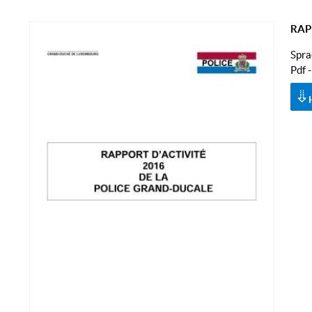
RAP
Spra
Pdf 