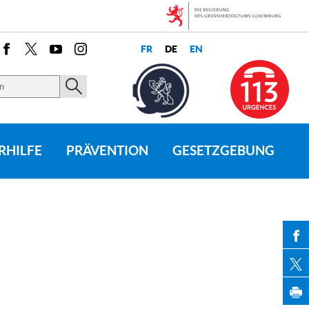
Facebook
X
Youtube
Instagram
RHILFE
PRÄVENTION
GESETZGEBUNG
PAR
PAR