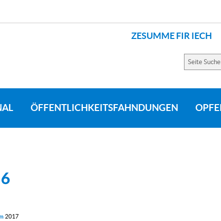
ZESUMME FIR IECH
SPRACHEN
Seite
Suchen
NAL
ÖFFENTLICHKEITSFAHNDUNGEN
OPFE
16
um
2017