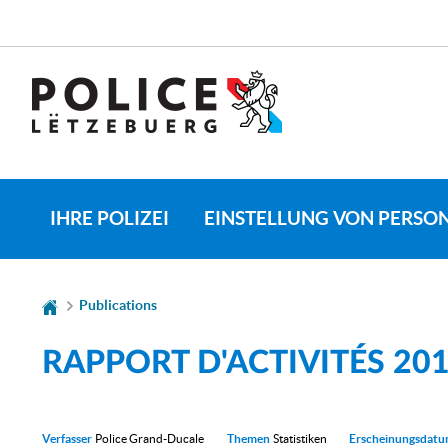
Zur
Zum
Navigation
Inhalt
SPRACHE
WECHSELN
IHRE POLIZEI
EINSTELLUNG VON PERSO
Publications
RAPPORT D'ACTIVITÉS 20
Verfasser
Police Grand-Ducale
Themen
Statistiken
Erscheinungsdat