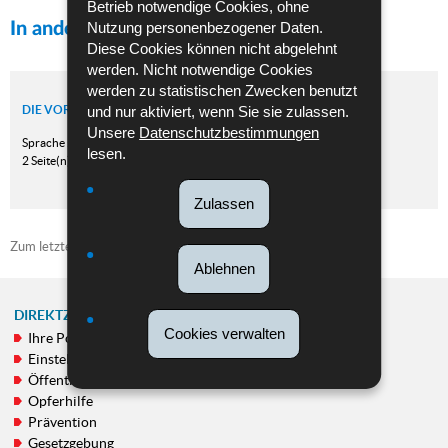
Betrieb notwendige Cookies, ohne
Nutzung personenbezogener Daten.
In anderen Sprachen
Diese Cookies können nicht abgelehnt
werden. Nicht notwendige Cookies
werden zu statistischen Zwecken benutzt
und nur aktiviert, wenn Sie sie zulassen.
DIE VORGESCHRIEBENE AUSRÜSTUNG DES FAHRRADES
Unsere
Datenschutzbestimmungen
Sprache :
Deutsch
lesen.
2 Seite(n)
Zulassen
Zum letzten Mal aktualisiert am
26/10/2021
Ablehnen
DIREKTZUGRIFF
Cookies verwalten
Ihre Polizei
NAVIGATIONSMENÜ
Einstellung von Personal
Öffentlichkeitsfahndungen
Opferhilfe
Prävention
Gesetzgebung