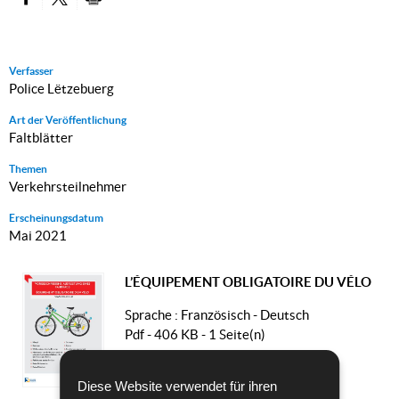
PARTAGER SUR FACEBOOK
PARTAGER SUR TWITTER
IMPRIMER
Verfasser
Police Lëtzebuerg
Art der Veröffentlichung
Faltblätter
Themen
Verkehrsteilnehmer
Erscheinungsdatum
Mai 2021
L’ÉQUIPEMENT OBLIGATOIRE DU VÉLO
Sprache :
Französisch - Deutsch
Pdf - 406 KB - 1 Seite(n)
HERUNTERLADEN
Diese Website verwendet für ihren