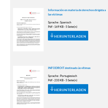
Información en materia de derechos dirigida a
las víctimas
Sprache :
Spanisch
Pdf - 169 KB - 5 Seite(n)
HERUNTERLADEN
INFODROIT destinado às vítimas
Sprache :
Portugiesisch
Pdf - 233 KB - 5 Seite(n)
HERUNTERLADEN