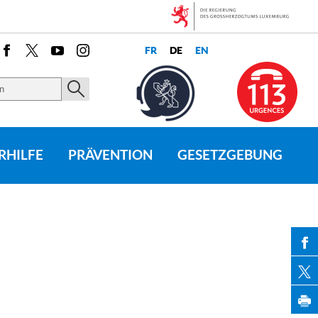
Facebook
X
Youtube
Instagram
RHILFE
PRÄVENTION
GESETZGEBUNG
PAR
PAR