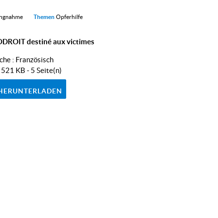
llungnahme
Themen
Opferhilfe
DROIT destiné aux victimes
che :
Französisch
- 521 KB - 5 Seite(n)
HERUNTERLADEN