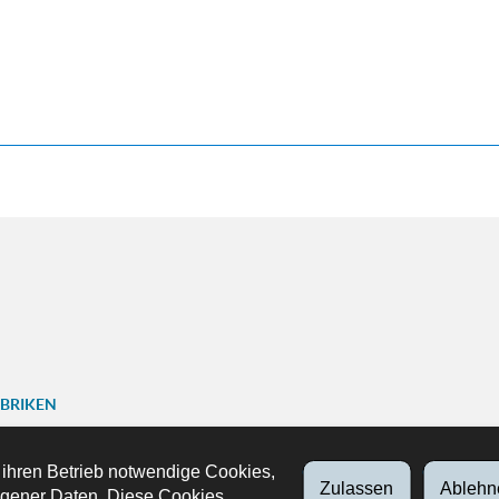
UBRIKEN
en
ariat
 ihren Betrieb notwendige Cookies,
Zulassen
Ablehn
FOLGEN SIE UNS
gener Daten. Diese Cookies