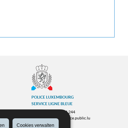
POLICE LUXEMBOURG
SERVICE LIGNE BLEUE
Tel.:
(+352) 244 244 244
E-Mail:
contact@police.public.lu
en
Cookies verwalten
Urgences :
113