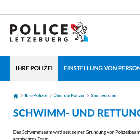
Zur
Zum
Navigation
Inhalt
SPRACHE
WECHSELN
IHRE POLIZEI
EINSTELLUNG VON PERSO
Ihre Polizei
Über die Polizei
Sportvereine
SCHWIMM- UND RETTUNG
Das Schwimmteam wird seit seiner Gründung von Polizeibeamt
gemischtes Team.