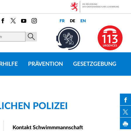
Facebook
X
Youtube
Instagram
RHILFE
PRÄVENTION
GESETZGEBUNG
CHEN POLIZEI
PAR
Kontakt Schwimmmannschaft
PAR