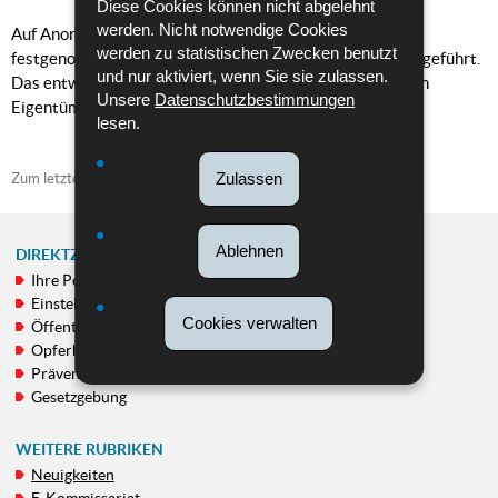
Diese Cookies können nicht abgelehnt
werden. Nicht notwendige Cookies
Auf Anordnung der Staatsanwaltschaft wurde der Mann
werden zu statistischen Zwecken benutzt
festgenommen und heute dem Untersuchungsrichter vorgeführt.
und nur aktiviert, wenn Sie sie zulassen.
Das entwendete Fahrzeug wurde an seinen rechtmäßigen
Unsere
Datenschutzbestimmungen
Eigentümer zurückerstattet.
lesen.
Zulassen
Zum letzten Mal aktualisiert am
26/10/2021
Ablehnen
DIREKTZUGRIFF
Ihre Polizei
NAVIGATIONSMENÜ
Einstellung von Personal
Cookies verwalten
Öffentlichkeitsfahndungen
Opferhilfe
Prävention
Gesetzgebung
WEITERE RUBRIKEN
Neuigkeiten