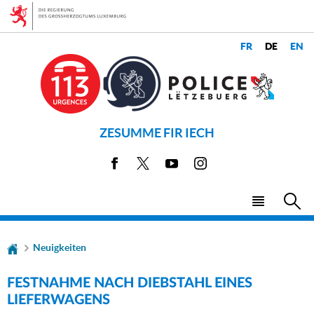
Zur
Zum
Navigation
Inhalt
SPRACHE
SPRACHEN
WECHSELN
ZESUMME FIR IECH
Facebook
X
Youtube
Instagram
Haupt-
Su
Menü
Neuigkeiten
FESTNAHME NACH DIEBSTAHL EINES
LIEFERWAGENS