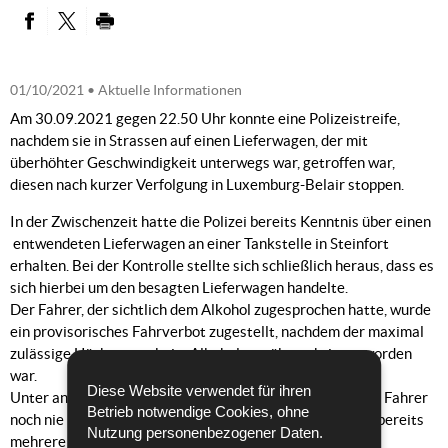
PARTAGER SUR FACEBOOK
PARTAGER SUR TWITTER
IMPRIMER
01/10/2021
• Aktuelle Informationen
Am 30.09.2021 gegen 22.50 Uhr konnte eine Polizeistreife,
nachdem sie in Strassen auf einen Lieferwagen, der mit
überhöhter Geschwindigkeit unterwegs war, getroffen war,
diesen nach kurzer Verfolgung in Luxemburg-Belair stoppen.
In der Zwischenzeit hatte die Polizei bereits Kenntnis über einen
entwendeten Lieferwagen an einer Tankstelle in Steinfort
erhalten. Bei der Kontrolle stellte sich schließlich heraus, dass es
sich hierbei um den besagten Lieferwagen handelte.
Der Fahrer, der sichtlich dem Alkohol zugesprochen hatte, wurde
ein provisorisches Fahrverbot zugestellt, nachdem der maximal
zulässige Höchstwert beim Alkoholtest überschritten worden
war.
Diese Website verwendet für ihren
Unter anderem ergab die Personenüberprüfung, dass der Fahrer
Betrieb notwendige Cookies, ohne
noch nie im Besitz eines gültigen Führerscheins war und bereits
Nutzung personenbezogener Daten.
mehrere Fahrverbote gegen denselben bestanden.