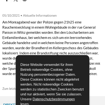
PARTAGER SUR FACEBOOK
PARTAGER SUR TWITTER
IMPRIMER
05/10/2021
• Aktuelle Informationen
Am Montagabend war der Polizei gegen 21h25 eine
Rauchentwicklung in einem Wohngebäude in der rue General
Patton in Wiltz gemeldet worden. Bei den Löscharbeiten am
Einfamilienhaus, bei welchem es sich um ein leerstehendes
Gebäude handelte und in welchem keine Personen angetroffen
wurden, wurde der Brandherd im Kellergeschoss des Gebäudes
lokalisiert. Indem eine Brandstiftung nicht auszuschließen war,
wurde die Staatsanwaltschaft Diekirch in Kenntnis gesetzt,
welche den Mess- und Erkennungsdienst der Kriminalpolizei mit
Diese Website verwendet für ihren
der Spurenuntersuchung am Brandort betraute. Ein Protokoll
Betrieb notwendige Cookies, ohne
wurde errichtet und diesbezüglichen Ermittlungen eingeleitet.
Nutzung personenbezogener Daten.
Diese Cookies können nicht abgelehnt
werden. Nicht notwendige Cookies
Zum letzten Mal aktualisiert am
26/10/2021
werden zu statistischen Zwecken benutzt
und nur aktiviert, wenn Sie sie zulassen.
Unsere
Datenschutzbestimmungen
lesen.
DIREKTZUGRIFF