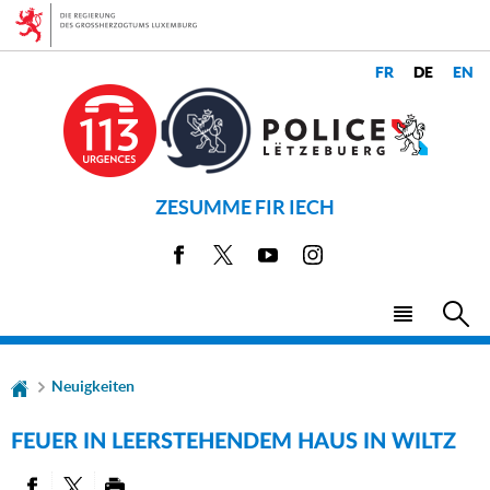
Zur
Zum
Navigation
Inhalt
SPRACHE
SPRACHEN
WECHSELN
ZESUMME FIR IECH
Facebook
X
Youtube
Instagram
Haupt-
Su
Menü
Neuigkeiten
FEUER IN LEERSTEHENDEM HAUS IN WILTZ