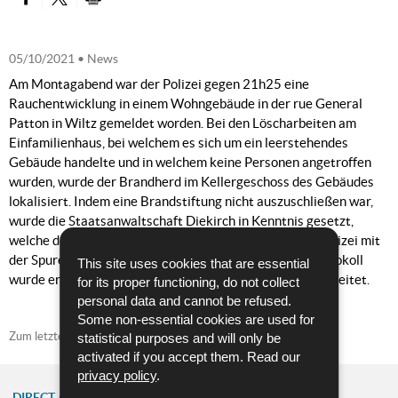
PARTAGER SUR FACEBOOK
PARTAGER SUR TWITTER
IMPRIMER
05/10/2021
• News
Am Montagabend war der Polizei gegen 21h25 eine
Rauchentwicklung in einem Wohngebäude in der rue General
Patton in Wiltz gemeldet worden. Bei den Löscharbeiten am
Einfamilienhaus, bei welchem es sich um ein leerstehendes
Gebäude handelte und in welchem keine Personen angetroffen
wurden, wurde der Brandherd im Kellergeschoss des Gebäudes
lokalisiert. Indem eine Brandstiftung nicht auszuschließen war,
wurde die Staatsanwaltschaft Diekirch in Kenntnis gesetzt,
welche den Mess- und Erkennungsdienst der Kriminalpolizei mit
der Spurenuntersuchung am Brandort betraute. Ein Protokoll
This site uses cookies that are essential
wurde errichtet und diesbezüglichen Ermittlungen eingeleitet.
for its proper functioning, do not collect
personal data and cannot be refused.
Some non-essential cookies are used for
Zum letzten Mal aktualisiert am
25/10/2021
statistical purposes and will only be
activated if you accept them. Read our
privacy policy
.
DIRECT ACCESS