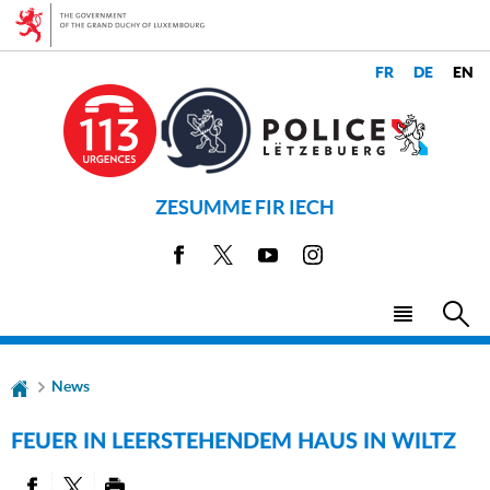
Go
Go
to
to
navigation
content
SPRACHE
SPRACHEN
WECHSELN
ZESUMME FIR IECH
Facebook
X
Youtube
Instagram
Menu
Sea
main
News
FEUER IN LEERSTEHENDEM HAUS IN WILTZ