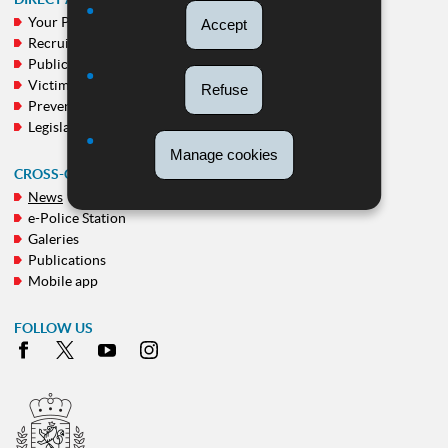
Your Police
Accept
NAVIGATION
Recruitment
MENU
Public calls
Victim support
Refuse
Prevention
Legislation
Manage cookies
CROSS-CUTTING THEMES
News
e-Police Station
Galeries
Publications
Mobile app
FOLLOW US
Facebook
X
Youtube
Instagram