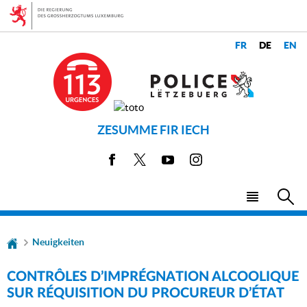
Zur
Zum
Navigation
Inhalt
CHANGER
LANGUES
DE
LANGUE
ZESUMME FIR IECH
Facebook
X
Youtube
Instagram
Haupt-
Su
Menü
Neuigkeiten
CONTRÔLES D’IMPRÉGNATION ALCOOLIQUE
SUR RÉQUISITION DU PROCUREUR D’ÉTAT