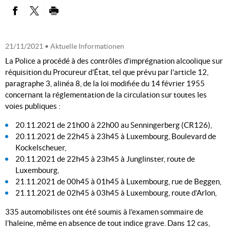
PARTAGER SUR FACEBOOK
PARTAGER SUR TWITTER
IMPRIMER
21/11/2021
• Aktuelle Informationen
La Police a procédé à des contrôles d’imprégnation alcoolique sur
réquisition du Procureur d’État, tel que prévu par l’article 12,
paragraphe 3, alinéa 8, de la loi modifiée du 14 février 1955
concernant la réglementation de la circulation sur toutes les
voies publiques :
20.11.2021 de 21h00 à 22h00 au Senningerberg (CR126),
20.11.2021 de 22h45 à 23h45 à Luxembourg, Boulevard de
Kockelscheuer,
20.11.2021 de 22h45 à 23h45 à Junglinster, route de
Luxembourg,
21.11.2021 de 00h45 à 01h45 à Luxembourg, rue de Beggen,
21.11.2021 de 02h45 à 03h45 à Luxembourg, route d’Arlon,
335 automobilistes ont été soumis à l’examen sommaire de
l’haleine, même en absence de tout indice grave. Dans 12 cas,