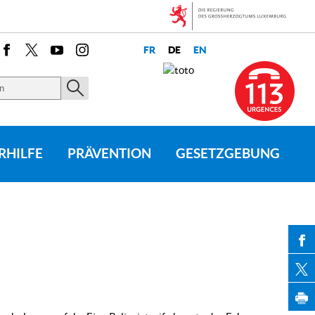
Facebook
X
Youtube
Instagram
RHILFE
PRÄVENTION
GESETZGEBUNG
PAR
PAR