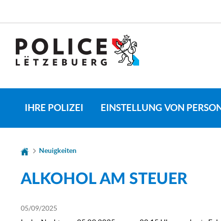
Zur
Zum
Navigation
Inhalt
CHANGER
DE
LANGUE
IHRE POLIZEI
EINSTELLUNG VON PERSO
Neuigkeiten
ALKOHOL AM STEUER
05/09/2025