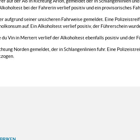
r auf der A6 in Richtung Arlon, gemeldet der in Schlangenlinien und 
lkoholtest bei der Fahrerin verlief positiv und ein provisorisches Fa
ier aufgrund seiner unsicheren Fahrweise gemeldet. Eine Polizeistrei
olkonsum auf. Ein Alkoholtest verlief positiv, der Führerschein wurd
 du Vin in Mertert verlief der Alkoholtest ebenfalls positiv und der
chtung Norden gemeldet, der in Schlangenlinien fuhr. Eine Polizeistre
tzogen.
UBRIKEN