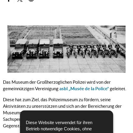
PARTAGER SUR FACEBOOK
PARTAGER SUR TWITTER
IMPRIMER
Das Museum der Großherzoglichen Polizei wird von der
gemeinnützigen Vereinigung
asbl „Musée de la Police“
geleitet.
Diese hat zum Ziel, das Polizeimuseum zu fördern, seine
Aktivitäten zu unterstützen und sich an der Bereicherung der
Museumssammlung und Einrichtung zu beteiligen, durch
Sachspenden, Geldspenden, oder das Verleihen von
Diese Website verwendet für ihren
Gegenständen, und die historische Forschung.
Betrieb notwendige Cookies, ohne