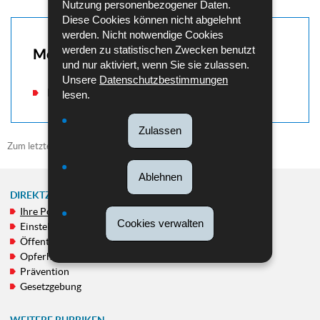
Nutzung personenbezogener Daten.
Diese Cookies können nicht abgelehnt
werden. Nicht notwendige Cookies
werden zu statistischen Zwecken benutzt
Mehr dazu
und nur aktiviert, wenn Sie sie zulassen.
Unsere
Datenschutzbestimmungen
Musée de la Police
lesen.
Zulassen
Zum letzten Mal aktualisiert am
14/06/2021
Ablehnen
DIREKTZUGRIFF
Ihre Polizei
NAVIGATIONSMENÜ
Cookies verwalten
Einstellung von Personal
Öffentlichkeitsfahndungen
Opferhilfe
Prävention
Gesetzgebung