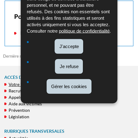
personnel, et ne pouvant pas être
refusés. Des cookies non essentiels sont
Pour en savoir plus
utilisés à des fins statistiques et seront
activés uniquement si vous les acceptez.
Consulter notre
politique de confidentialité
.
Musée de la Police
J'accepte
Dernière mise à jour
21/07/2026
Je refuse
ACCÈS DIRECT
Votre Police
MENU
Gérer les cookies
Recrutement
DE
Appels publics
NAVIGATION
Aide aux victimes
Prévention
Législation
RUBRIQUES TRANSVERSALES