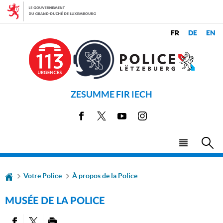
Aller
Aller
à
au
la
contenu
CHANGER
navigation
LANGUES
DE
LANGUE
ZESUMME FIR IECH
Facebook
X
Youtube
Instagram
Menu
Rec
principal
Votre Police
À propos de la Police
MUSÉE DE LA POLICE