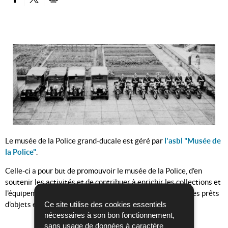
PARTAGER SUR FACEBOOK
PARTAGER SUR TWITTER
IMPRIMER
Le musée de la Police grand-ducale est géré par
l'asbl "Musée de
la Police"
.
Celle-ci a pour but de promouvoir le musée de la Police, d'en
soutenir les activités et de contribuer à enrichir les collections et
l'équipement par des dons en nature, en espèces ou par des prêts
Ce site utilise des cookies essentiels
d'objets et par la recherche historique.
nécessaires à son bon fonctionnement,
sans usage de données à caractère