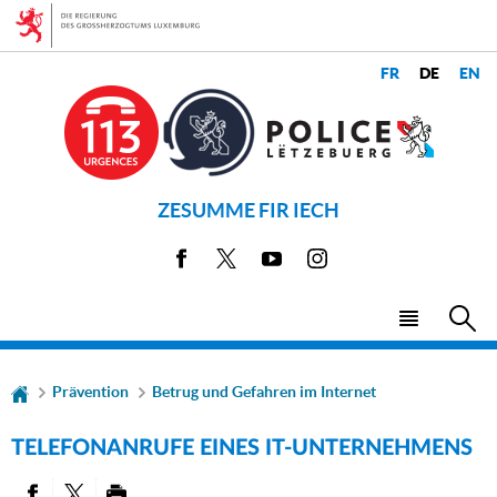
Zur
Zum
Navigation
Inhalt
SPRACHE
SPRACHEN
WECHSELN
ZESUMME FIR IECH
Facebook
X
Youtube
Instagram
Haupt-
Su
Menü
Prävention
Betrug und Gefahren im Internet
TELEFONANRUFE EINES IT-UNTERNEHMENS