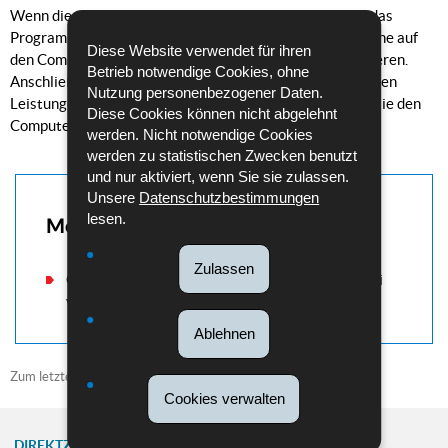
Wenn die überlistete Person die Website besucht oder das
Programm installiert, können die Kriminellen aus der Ferne auf
Diese Website verwendet für ihren
den Computer zugreifen und dort Schadsoftware installieren.
Betrieb notwendige Cookies, ohne
Anschließend fordern sie eine Bezahlung für die erbrachten
Nutzung personenbezogener Daten.
Leistungen. Wenn das Opfer nicht zahlen möchte, legen sie den
Diese Cookies können nicht abgelehnt
Computer lahm.
werden. Nicht notwendige Cookies
werden zu statistischen Zwecken benutzt
und nur aktiviert, wenn Sie sie zulassen.
Unsere
Datenschutzbestimmungen
lesen.
Mehr dazu
Zulassen
Consultez notre rubrique « Aide aux victimes » si
vous avez été victime d’une arnaque.
Ablehnen
Zum letzten Mal aktualisiert am
14/06/2021
Cookies verwalten
DIREKTZUGRIFF