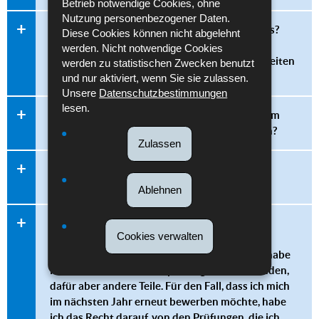
Betrieb notwendige Cookies, ohne
Nutzung personenbezogener Daten.
Wie steht es um Tätowierungen oder Piercings?
Diese Cookies können nicht abgelehnt
Welche sind die Kriterien für mein äußeres
werden. Nicht notwendige Cookies
Erscheinungsbild, wenn ich bei der Polizei arbeiten
werden zu statistischen Zwecken benutzt
möchte?
und nur aktiviert, wenn Sie sie zulassen.
Unsere
Datenschutzbestimmungen
lesen.
Muss ich im Besitz eines Führerscheins sein, um
meine Bewerbung bei der Polizei einzureichen?
Zulassen
Gibt es eine Altersbegrenzung um Polizist zu
werden?
Ablehnen
Im Zusammenhang mit dem
Cookies verwalten
Rekrutierungsverfahren für den Beruf des
Polizisten in den Karriereebenen B1 oder C1 habe
ich einen Teil der Sonderprüfung nicht bestanden,
dafür aber andere Teile. Für den Fall, dass ich mich
im nächsten Jahr erneut bewerben möchte, habe
ich das Recht darauf, von den Prüfungen, die ich