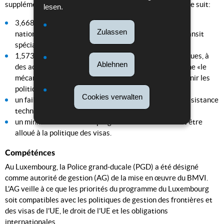
supplément de 1,141 milliard d’euros. Il est délivré comme suit:
lesen.
3,668 milliards d’euros sont alloués aux programmes
Zulassen
nationaux, dont 200 568 000 euros à un régime de transit
spécial pour la Lituanie;
1,573 milliard d’euros est alloué à des actions spécifiques, à
Ablehnen
des actions de l’UE et à l’aide d’urgence (connue comme «le
mécanisme thématique»), essentiellement pour soutenir les
politiques internes de l’UE;
Cookies verwalten
un faible pourcentage (jusqu’à 0,52 %) est alloué à l’assistance
technique, à la discrétion de la Commission;
un minimum de 10 % des programmes nationaux doit être
alloué à la politique des visas.
Compéténces
Au Luxembourg, la Police grand-ducale (PGD) a été désigné
comme autorité de gestion (AG) de la mise en œuvre du BMVI.
L'AG veille à ce que les priorités du programme du Luxembourg
soit compatibles avec les politiques de gestion des frontières et
des visas de l’UE, le droit de l’UE et les obligations
internationales.