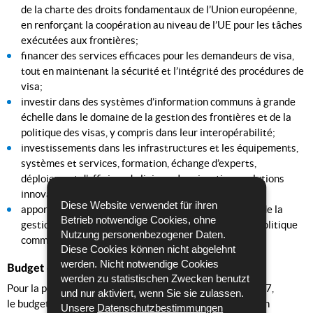
de la charte des droits fondamentaux de l’Union européenne,
en renforçant la coopération au niveau de l’UE pour les tâches
exécutées aux frontières;
financer des services efficaces pour les demandeurs de visa,
tout en maintenant la sécurité et l’intégrité des procédures de
visa;
investir dans des systèmes d’information communs à grande
échelle dans le domaine de la gestion des frontières et de la
politique des visas, y compris dans leur interopérabilité;
investissements dans les infrastructures et les équipements,
systèmes et services, formation, échange d’experts,
déploiement d’officiers de liaison «Immigration», solutions
innovantes et nouvelles technologies, études;
Diese Website verwendet für ihren
apporter un soutien opérationnel à la mise en œuvre de la
Betrieb notwendige Cookies, ohne
gestion européenne intégrée des frontières et de la politique
Nutzung personenbezogener Daten.
commune des visas.
Diese Cookies können nicht abgelehnt
werden. Nicht notwendige Cookies
Budget et allocation des fonds
werden zu statistischen Zwecken benutzt
Pour la période du 1er janvier 2021 au 31 décembre 2027,
und nur aktiviert, wenn Sie sie zulassen.
le budget s’élève à 5,241 milliards d’euros et comprend un
Unsere
Datenschutzbestimmungen