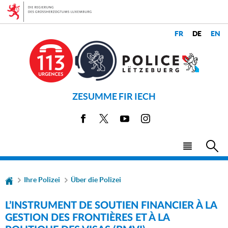
Zur
Zum
Navigation
Inhalt
CHANGER
LANGUES
DE
LANGUE
ZESUMME FIR IECH
Facebook
X
Youtube
Instagram
Haupt-
Su
Menü
Ihre Polizei
Über die Polizei
L’INSTRUMENT DE SOUTIEN FINANCIER À LA
GESTION DES FRONTIÈRES ET À LA