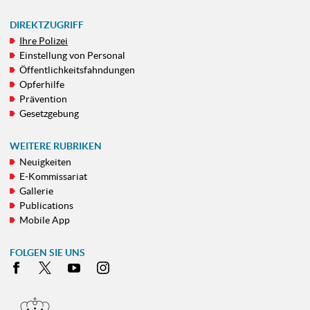
DIREKTZUGRIFF
Ihre Polizei
NAVIGATIONSMENÜ
Einstellung von Personal
Öffentlichkeitsfahndungen
Opferhilfe
Prävention
Gesetzgebung
WEITERE RUBRIKEN
Neuigkeiten
E-Kommissariat
Gallerie
Publications
Mobile App
FOLGEN SIE UNS
Facebook
X
Youtube
Instagram