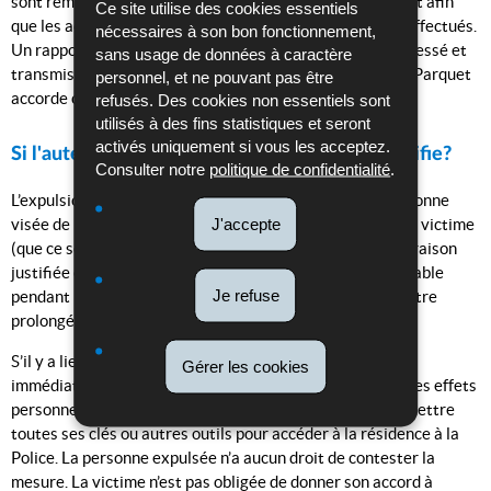
sont remplis, les agents amènent celui-ci au commissariat afin
Ce site utilise des cookies essentiels
que les actes administratifs subséquents puissent être effectués.
nécessaires à son bon fonctionnement,
Un rapport contenant tous les éléments constatés est dressé et
sans usage de données à caractère
transmis au Parquet. Sur cette base, un représentant du Parquet
personnel, et ne pouvant pas être
accorde ou refuse l’expulsion de l’auteur présumé.
refusés. Des cookies non essentiels sont
utilisés à des fins statistiques et seront
activés uniquement si vous les acceptez.
Si l'auteur est expulsé, qu'est-ce que cela signifie?
Consulter notre
politique de confidentialité
.
L’expulsion signifie qu’il est strictement interdit à la personne
J'accepte
visée de retourner au lieu de résidence et de contacter la victime
(que ce soit oralement, à l’écrit, …), sauf si c’est pour une raison
justifiée et en présence d’un agent de Police. Elle est valable
Je refuse
pendant 14 jours suivant son entrée en vigueur et peut être
prolongée jusqu’à une durée de 3 mois.
S’il y a lieu à une expulsion, l’auteur présumé en est
Gérer les cookies
immédiatement informé. Il a le droit de prendre avec lui les effets
personnels de première nécessité et doit par la suite remettre
toutes ses clés ou autres outils pour accéder à la résidence à la
Police. La personne expulsée n’a aucun droit de contester la
mesure. La victime n’est pas obligée de donner son accord à