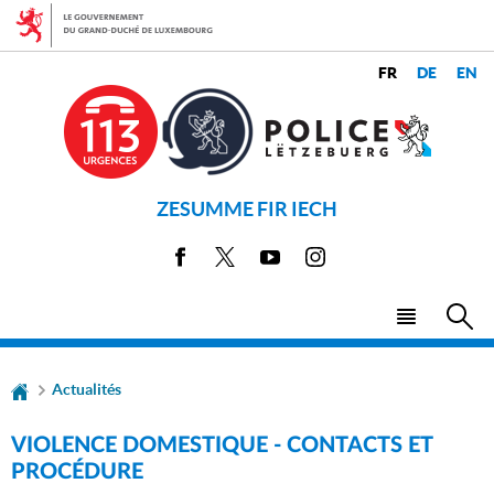
Aller
Aller
à
au
la
contenu
CHANGER
navigation
LANGUES
DE
LANGUE
ZESUMME FIR IECH
Facebook
X
Youtube
Instagram
Menu
Rec
principal
Actualités
VIOLENCE DOMESTIQUE - CONTACTS ET
PROCÉDURE