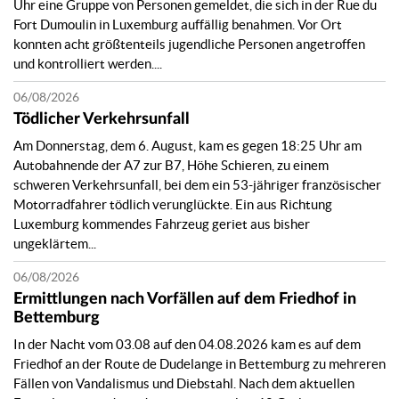
Uhr eine Gruppe von Personen gemeldet, die sich in der Rue du
il y a 3 jours
Fort Dumoulin in Luxemburg auffällig benahmen. Vor Ort
#Wanted
🇩🇪 ⚠️Zeugenaufruf: Wer kann Angaben
konnten acht größtenteils jugendliche Personen angetroffen
zu diesen Personen machen? Die Polizei sucht nach
und kontrolliert werden....
zwei bislang unbekannten Personen, die am
06/08/2026
07.03.2026 zwischen 18.15 Uhr und 18.25 Uhr an
einem Geldautomaten in Wiltz mit gestohlenen
Tödlicher Verkehrsunfall
Kreditkarten Bargeld abgehoben haben. Personen,
Am Donnerstag, dem 6. August, kam es gegen 18:25 Uhr am
die Angaben zur Identität der abgebildeten Personen
Autobahnende der A7 zur B7, Höhe Schieren, zu einem
machen können oder über sonstige zweckdienliche
schweren Verkehrsunfall, bei dem ein 53-jähriger französischer
Informationen verfügen, werden gebeten, sich beim
Motorradfahrer tödlich verunglückte. Ein aus Richtung
Polizeikommissariat Ardennes zu melden: 📞 (+352)
Luxemburg kommendes Fahrzeug geriet aus bisher
244 89 1000 📧police.ardennes@police.etat.lu ℹ️
ungeklärtem...
https://police.public.lu/en/appels-publics/temoin-
pers-rech/2026/08/appel-temoin-carte-credit-
06/08/2026
woltz.html
- 🇫🇷 ⚠️Appel à témoins : qui peut
Ermittlungen nach Vorfällen auf dem Friedhof in
fournir des informations sur ces personnes ? La
Bettemburg
police recherche deux personnes non identifiées à ce
jour qui, le 7 mars 2026 entre 18 h 15 et 18 h 25, ont
In der Nacht vom 03.08 auf den 04.08.2026 kam es auf dem
retiré de l'argent à un distributeur automatique à
Friedhof an der Route de Dudelange in Bettemburg zu mehreren
Wiltz à l'aide de cartes bancaires volées. Les
Fällen von Vandalismus und Diebstahl. Nach dem aktuellen
personnes pouvant fournir des informations sur