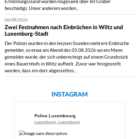
Ermittlungsstand wurden insgesamt über 60 Gräber
l'identité des individus figurant sur les photos ou
beschädigt. Unter anderem wurden...
disposant d'autres renseignements utiles sont priées
de contacter le commissariat de police des Ardennes
06/08/2026
: 📞 (+352) 244 89 1000 📧
Zwei Festnahmen nach Einbrüchen in Wiltz und
police.ardennes@police.etat.lu ℹ️
Luxemburg-Stadt
https://police.public.lu/en/appels-publics/temoin-
Der Polizei wurden in den letzten Stunden mehrere Einbrüche
pers-rech/2026/08/appel-temoin-carte-credit-
gemeldet, so etwa am Abend des 05.08.2026 wo ein Mann
woltz.html
gemeldet wurde, der sich unberechtigt auf einem Grundstück
eines Bauernhofs in Wiltz aufhielt. Zuvor war festgestellt
Police Luxembourg
worden, dass ein dort abgestelltes...
il y a 6 jours
#Missing
Streichung der Vermisstenmeldung des 9-
jährigen Vermissten Der seit dem 02.08.2026
INSTAGRAM
vermissten 9-jährigen konnte am Abend des
02.08.2026 wohlauf angetroffen werden. Wir
danken für Ihre Mitarbeit.
Police Luxembourg
Luxembourg, Luxembourg
FACEBOOK