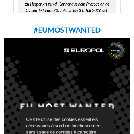
zu Hesper kruten d‘ Kanner aus dem Precoce an de
Cyclen 1-4 vum 20. Juli bis den 31. Juli 2026 och
d’Policeaarbecht op spilleresch Aart a Weis méi no
bruecht. 📌Esou hunn och eis Hondsstaffel an
d’Verkéierspolice hinnen d’Spezifizitéite vun dësen
#EUMOSTWANTED
Domainen vun der Police erklärt. 👉D’Kanner
konnten an deem Kader engem Mupp vun der
Hondsstaffel bei Exercicer nokucken a mathëllefen, an
och op e Motorad vun der Police klammen. . . . . .
#ZesummeFirIech
#MiniHesper
Police Luxembourg
Luxembourg, Luxembourg
Am Kader vum Renforcement vun der Policepresenz
Ce site utilise des cookies essentiels
huet d'Police de 30. Juli 2026 an der Stad Kontrollen
nécessaires à son bon fonctionnement,
duerchgefouert, bei deenen de Fokus um Erhalt vun
sans usage de données à caractère
der ëffentlecher Uerdnung, der Garantie vum