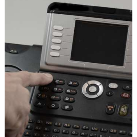
Quaien. D’Beamte waren op der Plaz, fir d’Sécherheet
vun de Leit, de Passagéier an dem Personal ze
garantéieren, potentiell Risike fréizäiteg ze erkennen
an déi néideg Moossnamen ze huelen. Am Kader vun
der Kontroll goufe verschidde Persounen iwwerpréift.
Insgesamt waren 14 Beamten am Asaz, dorënner
zwee Hondsmeeschter. 👉🏻 Esou cibléiert Kontrolle
sinn e wichtege Bestanddeel vun der Policeaarbecht.
Si droen dozou bäi, d’Sécherheet am ëffentleche
Raum ze stäerken an als Uspriechpartner fir
d’Bevëlkerung present ze sinn. D’Police wäert och
weiderhi reegelméisseg verstäerkte Kontrollen am
Beräich vun der Gare duerchféieren. . . . . .
#secherennerwee
#prevention
#zesummefiriech
#safety
#controles
INSTAGRAM POLICE