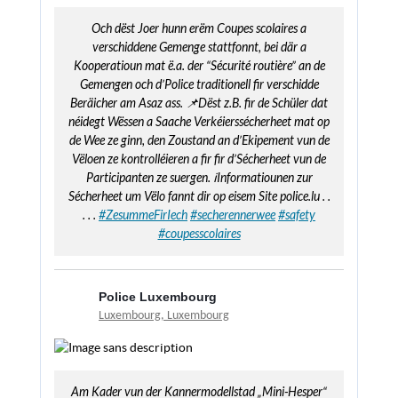
Och dëst Joer hunn erëm Coupes scolaires a
verschiddene Gemenge stattfonnt, bei där a
Kooperatioun mat ë.a. der “Sécurité routière” an de
Gemengen och d’Police traditionell fir verschidde
Beräicher am Asaz ass. 📌Dëst z.B. fir de Schüler dat
néidegt Wëssen a Saache Verkéierssécherheet mat op
de Wee ze ginn, den Zoustand an d’Ekipement vun de
Vëloen ze kontrolléieren a fir fir d’Sécherheet vun de
Participanten ze suergen. ℹ️Informatiounen zur
Sécherheet um Vëlo fannt dir op eisem Site police.lu . .
. . .
#ZesummeFirIech
#secherennerwee
#safety
#coupesscolaires
Police Luxembourg
Luxembourg, Luxembourg
Am Kader vun der Kannermodellstad „Mini-Hesper“