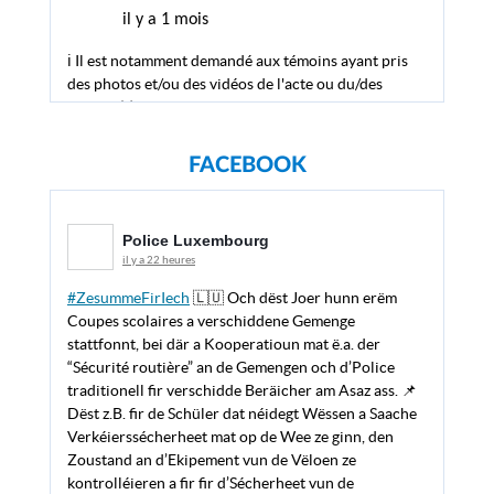
il y a 1 mois
ℹ Il est notamment demandé aux témoins ayant pris
des photos et/ou des vidéos de l'acte ou du/des
suspect(s) de mettre ces fichiers à disposition via la
plateforme d’échange d’images et de vidéos de la
Police :
https://t.co/uEtTQf5ZhL.
FACEBOOK
Police Luxembourg
@PoliceLux
Police Luxembourg
il y a 22 heures
il y a 2 mois
#ZesummeFirIech
🇱🇺 Och dëst Joer hunn erëm
#Wanted
⚠ Appel à témoins en vue d'identifier une
Coupes scolaires a verschiddene Gemenge
personne À la suite d'un vol à la tire commis le
stattfonnt, bei där a Kooperatioun mat ë.a. der
25.03.2026 à Lux-Ville, la Police recherche la
“Sécurité routière” an de Gemengen och d’Police
personne figurant sur la photo. Infos➡️Museldall : 📞
traditionell fir verschidde Beräicher am Asaz ass. 📌
(+352) 244 70 1000 📧
Dëst z.B. fir de Schüler dat néidegt Wëssen a Saache
Police.MUSELDALL@police.etat.lu ℹ️
Verkéierssécherheet mat op de Wee ze ginn, den
https://t.co/cPbMNncKsa
Zoustand an d’Ekipement vun de Vëloen ze
kontrolléieren a fir fir d’Sécherheet vun de