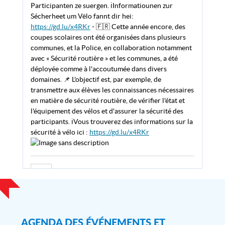
TWITTER
Participanten ze suergen. ℹ️Informatiounen zur
Sécherheet um Vëlo fannt dir hei:
https://gd.lu/x4RKr
- 🇫🇷 Cette année encore, des
coupes scolaires ont été organisées dans plusieurs
communes, et la Police, en collaboration notamment
avec « Sécurité routière » et les communes, a été
déployée comme à l'accoutumée dans divers
domaines. 📌 L'objectif est, par exemple, de
transmettre aux élèves les connaissances nécessaires
en matière de sécurité routière, de vérifier l'état et
l'équipement des vélos et d'assurer la sécurité des
participants. ℹ️Vous trouverez des informations sur la
sécurité à vélo ici :
https://gd.lu/x4RKr
Police Luxembourg
il y a 2 jours
#ZesummeFirIech
#MiniHesper
🇱🇺 Am Kader vun
der Kannermodellstad „Mini-Hesper“ zu Hesper
kruten d‘ Kanner aus dem Precoce an de Cyclen 1-4
AGENDA DES ÉVÉNEMENTS ET