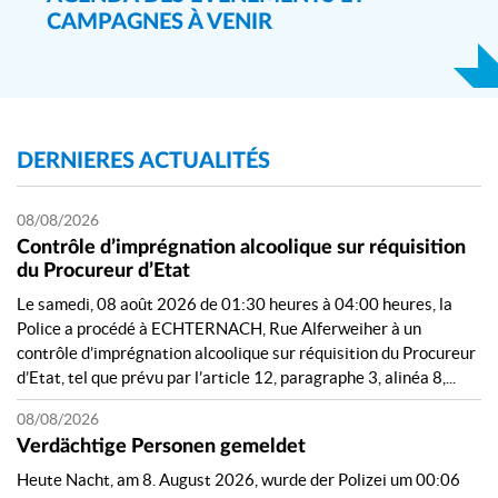
vum 20. Juli bis den 31. Juli 2026 och
CAMPAGNES À VENIR
d’Policeaarbecht op spilleresch Aart a Weis méi no
bruecht. 📌Esou hunn och eis Hondsstaffel an
d’Verkéierspolice hinnen d’Spezifizitéite vun dësen
Domainen vun der Police erklärt. 👉D’Kanner
konnten an deem Kader engem Mupp vun der
Hondsstaffel bei Exercicer nokucken a mathëllefen,
DERNIERES ACTUALITÉS
an och op e Motorad vun der Police klammen. - 🇫🇷
Dans le cadre de la ville miniature pour les enfants «
Mini-Hesper » à Hesperange, les enfants du précoce
08/08/2026
et des cyles 1-4 ont pu découvrir entre autres le
Contrôle d’imprégnation alcoolique sur réquisition
travail de la Police du 20 juillet au 31 juillet 2026. 📌
du Procureur d’Etat
Ainsi, nos membres du Groupe canin et de l’Unité de
Le samedi, 08 août 2026 de 01:30 heures à 04:00 heures, la
la police de la route leur ont expliqué les spécificités
Police a procédé à ECHTERNACH, Rue Alferweiher à un
de ces domaines au sein de la Police. 👉Dans ce
contrôle d’imprégnation alcoolique sur réquisition du Procureur
cadre, les enfants ont pu observer et aider un chien
d’Etat, tel que prévu par l’article 12, paragraphe 3, alinéa 8,...
du Goupe canin à effectuer des exercices, mais aussi
monter sur une moto de police.
08/08/2026
Verdächtige Personen gemeldet
Heute Nacht, am 8. August 2026, wurde der Polizei um 00:06
Police Luxembourg