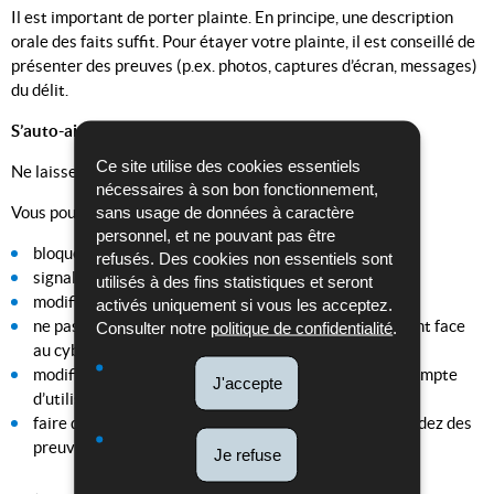
Il est important de porter plainte. En principe, une description
orale des faits suffit. Pour étayer votre plainte, il est conseillé de
présenter des preuves (p.ex. photos, captures d’écran, messages)
du délit.
S’auto-aider
Ce site utilise des cookies essentiels
Ne laissez pas l’auteur continuer à vous agresser!
nécessaires à son bon fonctionnement,
sans usage de données à caractère
Vous pouvez:
personnel, et ne pouvant pas être
bloquer le contact;
refusés. Des cookies non essentiels sont
signaler l’auteur auprès de l’exploitant des pages;
utilisés à des fins statistiques et seront
modifier votre mot de passe;
activés uniquement si vous les acceptez.
ne pas répondre directement (montrez-vous indifférent face
Consulter notre
politique de confidentialité
.
au cyber-harcèlement);
modifier votre adresse email/numéro de téléphone/compte
J'accepte
d’utilisateur;
faire des copies, des captures d’écran, des photos (gardez des
preuves).
Je refuse