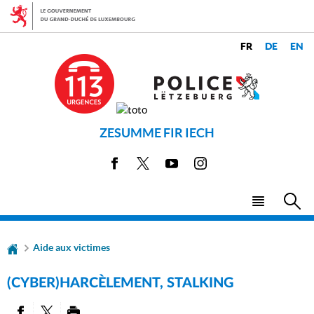
Aller
Aller
à
au
la
contenu
CHANGER
navigation
LANGUES
DE
LANGUE
ZESUMME FIR IECH
Facebook
X
Youtube
Instagram
Menu
Rec
principal
Aide aux victimes
(CYBER)HARCÈLEMENT, STALKING