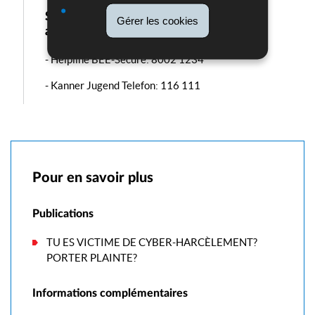
Services d’aide téléphoniques gratuits,
Gérer les cookies
anonymes et confidentiels:
- Helpline BEE-Secure: 8002 1234
- Kanner Jugend Telefon: 116 111
Pour en savoir plus
Publications
TU ES VICTIME DE CYBER-HARCÈLEMENT?
PORTER PLAINTE?
Informations complémentaires