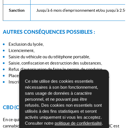
Sanction
Jusqu’à 6 mois d’emprisonnement et/ou jusqu’à 2.5
AUTRES CONSÉQUENCES POSSIBLES :
Exclusion du lycée,
Licenciement,
Saisie du véhicule ou du téléphone portable,
Saisie, confiscation et destruction des substances,
Refus d’autorisation de faire le permis de conduire,
Placement dans un foyer ou centre de désintoxication,
Ce site utilise des cookies essentiels
Inscription au casier judiciaire.
nécessaires à son bon fonctionnement,
sans usage de données à caractère
personnel, et ne pouvant pas être
refusés. Des cookies non essentiels sont
CBD (Cannabidiol)
utilisés à des fins statistiques et seront
activés uniquement si vous les acceptez.
En ce qui concerne les différents produits contenant du
Consulter notre
politique de confidentialité
.
cannabidiol (CBD), uniquement ceux dont la teneur de THC est