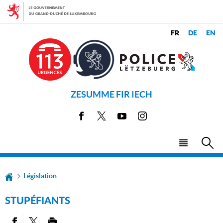
Aller
Aller
à
au
la
contenu
CHANGER
navigation
LANGUES
DE
LANGUE
ZESUMME FIR IECH
Facebook
X
Youtube
Instagram
Menu
Rec
principal
Législation
STUPÉFIANTS