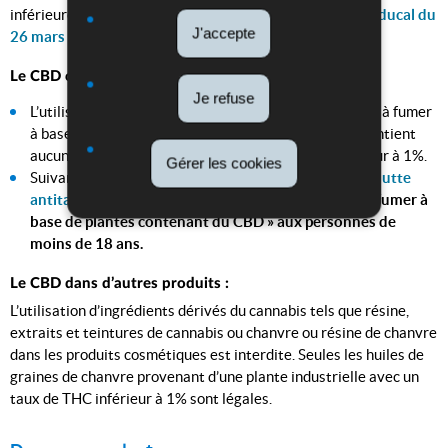
inférieure à 1% sont permis selon le
« Règlement grand-ducal du
J'accepte
26 mars 1974 établissant la liste des stupéfiants »
.
Le CBD comme produit à fumer :
Je refuse
L’utilisation de la plante de cannabis dans les produits à fumer
à base de plantes n’est permise que si le produit ne contient
aucune trace de tabac et si le taux de THC est inférieur à 1%.
Gérer les cookies
Suivant la
loi modifiée du 11 août 2006 relative à la lutte
antitabac
,
il est défendu de vendre des « produits à fumer à
base de plantes contenant du CBD » aux personnes de
moins de 18 ans.
Le CBD dans d’autres produits :
L’utilisation d’ingrédients dérivés du cannabis tels que résine,
extraits et teintures de cannabis ou chanvre ou résine de chanvre
dans les produits cosmétiques est interdite. Seules les huiles de
graines de chanvre provenant d’une plante industrielle avec un
taux de THC inférieur à 1% sont légales.