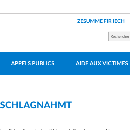
ZESUMME FIR IECH
SPRACHEN
Recherch
sur
le
site
APPELS PUBLICS
AIDE AUX VICTIMES
ESCHLAGNAHMT