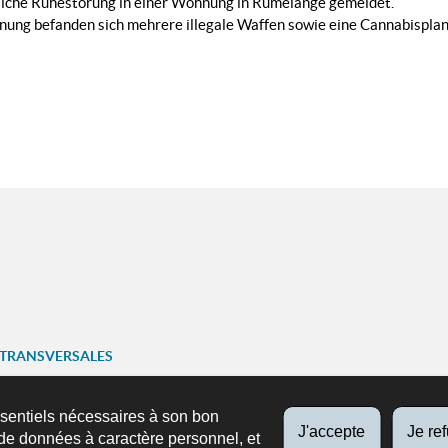
liche Ruhestörung in einer Wohnung in Rumelange gemeldet.
nung befanden sich mehrere illegale Waffen sowie eine Cannabispla
 TRANSVERSALES
ariat
ssentiels nécessaires à son bon
J'accepte
Je re
SUIVEZ-NOUS
de données à caractère personnel, et
ns