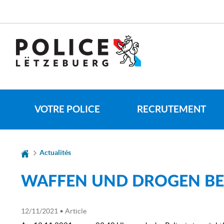
Aller
Aller
à
au
la
contenu
SPRACHE
navigation
WECHSELN
VOTRE POLICE
RECRUTEMENT
Actualités
WAFFEN UND DROGEN B
12/11/2021
• Article