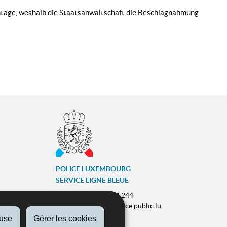
ntage, weshalb die Staatsanwaltschaft die Beschlagnahmung
POLICE LUXEMBOURG
SERVICE LIGNE BLEUE
Tél :
(+352) 244 244 244
E-mail :
contact@police.public.lu
fuse
Gérer les cookies
Urgences :
113