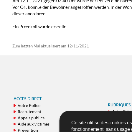
Am 12.11.2021 gegen 03.40 Uhr wurde der Polizei eine nächt
Vor Ort konnte der Bewohner angetroffen werden. In der Woh
dieser anordnete.
Ein Protokoll wurde erstellt.
Zum letzten Mal aktualisiert am
12/11/2021
ACCÈS DIRECT
RUBRIQUES
Votre Police
Recrutement
Actualités
Appels publics
E-Commiss
Ce site utilise des cookies e
Aide aux victimes
Galeries
fonctionnement, sans usage 
Prévention
Publicatio