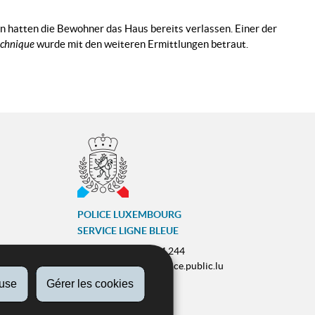
n hatten die Bewohner das Haus bereits verlassen. Einer der
echnique
wurde mit den weiteren Ermittlungen betraut.
POLICE LUXEMBOURG
SERVICE LIGNE BLEUE
Tél :
(+352) 244 244 244
E-mail :
contact@police.public.lu
fuse
Gérer les cookies
Urgences :
113
ram
ZESUMME FIR IECH