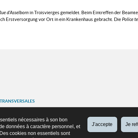
Rue d’Asselborn
in Troisvierges gemeldet. Beim Eintreffen der Beamte
ach Erstversorgung vor Ort in ein Krankenhaus gebracht. Die
Police t
 TRANSVERSALES
ariat
ssentiels nécessaires à son bon
J'accepte
Je re
SUIVEZ-NOUS
de données à caractère personnel, et
ns
Facebook
X
Youtube
Instag
 Des cookies non essentiels sont
n mobile