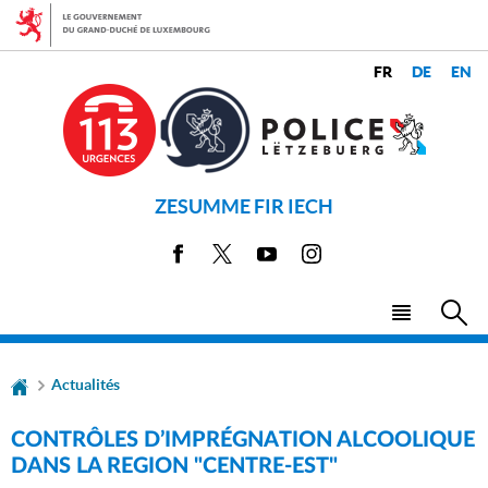
Aller
Aller
à
au
la
contenu
CHANGER
navigation
LANGUES
DE
LANGUE
ZESUMME FIR IECH
Facebook
X
Youtube
Instagram
Menu
Rec
principal
Actualités
CONTRÔLES D’IMPRÉGNATION ALCOOLIQUE
DANS LA REGION "CENTRE-EST"