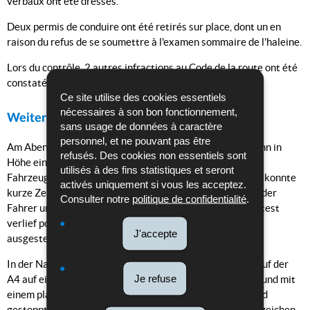
verbaux ont été dressés.
Deux permis de conduire ont été retirés sur place, dont un en
raison du refus de se soumettre à l'examen sommaire de l'haleine.
Lors du contrôle, 2 autres infractions au Code de la route ont été
constatées.
Ce site utilise des cookies essentiels
nécessaires à son bon fonctionnement,
Weitere Alkoholfahrten
sans usage de données à caractère
personnel, et ne pouvant pas être
Am Abend des 13.03.2025 wurde ein alkoholisierter Mann in
refusés. Des cookies non essentiels sont
Höhe eines Parkplatzes in Crauthem gemeldet, der in ein
utilisés à des fins statistiques et seront
Fahrzeug einstieg und wegfuhr. Das gemeldete Fahrzeug konnte
activés uniquement si vous les acceptez.
kurze Zeit später von einer Polizeistreife lokalisiert und der
Consulter notre
politique de confidentialité
.
Fahrer unweit entfernt angetroffen werden. Der Alkoholtest
verlief positiv und ein provisorisches Fahrverbot wurde
J'accepte
ausgestellt.
In der Nacht zum 14.03.2025 wurde eine Polizeistreife auf der
Je refuse
A4 auf ein Fahrzeug aufmerksam, das in Schlangenlinien und mit
einem platten Reifen fuhr. Das Fahrzeug wurde umgehend
gestoppt. Bei der Kontrolle wies der Fahrer deutliche Anzeichen