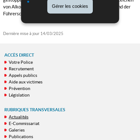
Gérer les cookies
von Alkoholkonsum auf. Der Alkoholtest verlief positiv und der
Führerschein wurde eingezogen.
Dernière mise à jour
14/03/2025
ACCÈS DIRECT
Votre Police
MENU
Recrutement
DE
Appels publics
NAVIGATION
Aide aux victimes
Prévention
Législation
RUBRIQUES TRANSVERSALES
Actualités
E-Commissariat
Galeries
Publications