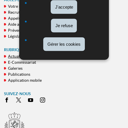
Votre Police
J'accepte
MENU
Recrutement
DE
Appels publics
NAVIGATION
Aide aux victimes
Je refuse
Prévention
Législation
Gérer les cookies
RUBRIQUES TRANSVERSALES
Actualités
E-Commissariat
Galeries
Publications
Application mobile
SUIVEZ-NOUS
Facebook
X
Youtube
Instagram