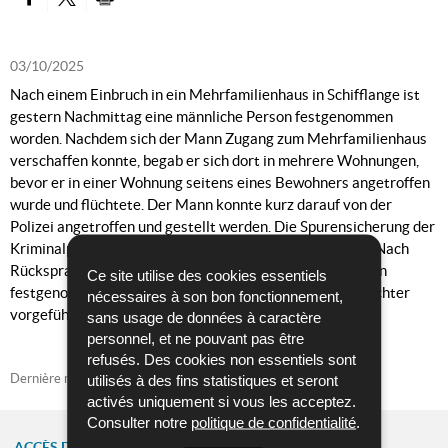
PARTAGER SUR FACEBOOK
PARTAGER SUR TWITTER
IMPRIMER
03/10/2025
Nach einem Einbruch in ein Mehrfamilienhaus in Schifflange ist
gestern Nachmittag eine männliche Person festgenommen
worden. Nachdem sich der Mann Zugang zum Mehrfamilienhaus
verschaffen konnte, begab er sich dort in mehrere Wohnungen,
bevor er in einer Wohnung seitens eines Bewohners angetroffen
wurde und flüchtete. Der Mann konnte kurz darauf von der
Polizei angetroffen und gestellt werden. Die Spurensicherung der
Kriminalpolizei weilte zwecks Spurensicherung vor Ort. Nach
Rücksprache mit der Staatsanwaltschaft wurde der Mann
Ce site utilise des cookies essentiels
festgenommen und heute Morgen dem Untersuchungsrichter
nécessaires à son bon fonctionnement,
vorgeführt. Es wurde Haftbefehl erlassen.
sans usage de données à caractère
personnel, et ne pouvant pas être
refusés. Des cookies non essentiels sont
Dernière mise à jour
03/10/2025
utilisés à des fins statistiques et seront
activés uniquement si vous les acceptez.
Consulter notre
politique de confidentialité
.
ACCÈS DIRECT