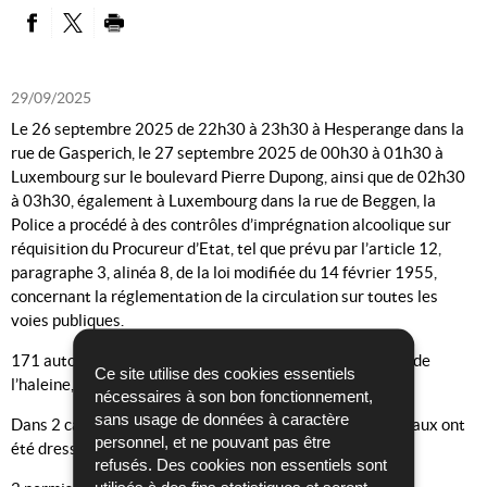
PARTAGER SUR FACEBOOK
PARTAGER SUR TWITTER
IMPRIMER
29/09/2025
Le 26 septembre 2025 de 22h30 à 23h30 à Hesperange dans la
rue de Gasperich, le 27 septembre 2025 de 00h30 à 01h30 à
Luxembourg sur le boulevard Pierre Dupong, ainsi que de 02h30
à 03h30, également à Luxembourg dans la rue de Beggen, la
Police a procédé à des contrôles d’imprégnation alcoolique sur
réquisition du Procureur d’Etat, tel que prévu par l’article 12,
paragraphe 3, alinéa 8, de la loi modifiée du 14 février 1955,
concernant la réglementation de la circulation sur toutes les
voies publiques.
171 automobilistes ont été soumis à l’examen sommaire de
Ce site utilise des cookies essentiels
l’haleine, même en absence de tout indice grave.
nécessaires à son bon fonctionnement,
sans usage de données à caractère
Dans 2 cas, l’examen s’est relevé positif et 2 procès-verbaux ont
personnel, et ne pouvant pas être
été dressés.
refusés. Des cookies non essentiels sont
utilisés à des fins statistiques et seront