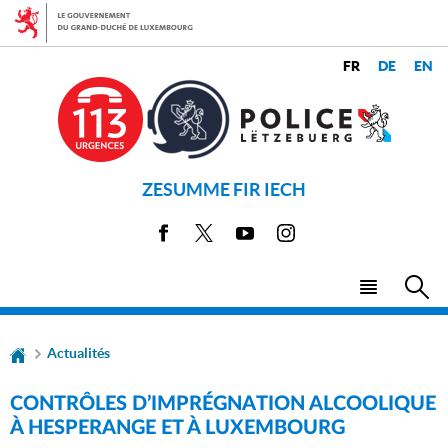
Aller
Aller
à
au
la
contenu
CHANGER
navigation
LANGUES
DE
LANGUE
ZESUMME FIR IECH
Facebook
X
Youtube
Instagram
Menu
Rec
principal
Actualités
CONTRÔLES D’IMPRÉGNATION ALCOOLIQUE
À HESPERANGE ET À LUXEMBOURG