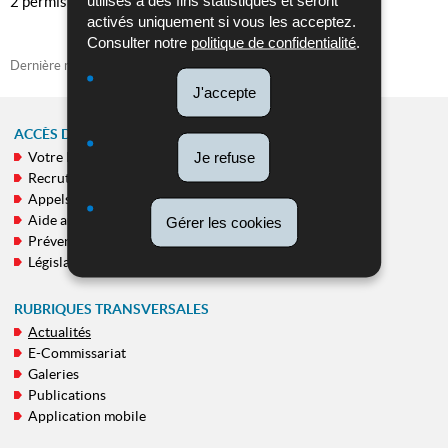
2 permis de conduire ont été retirés sur place.
activés uniquement si vous les acceptez.
Consulter notre
politique de confidentialité
.
Dernière mise à jour
29/09/2025
J'accepte
ACCÈS DIRECT
Je refuse
Votre Police
MENU
Recrutement
DE
Appels publics
NAVIGATION
Aide aux victimes
Gérer les cookies
Prévention
Législation
RUBRIQUES TRANSVERSALES
Actualités
E-Commissariat
Galeries
Publications
Application mobile