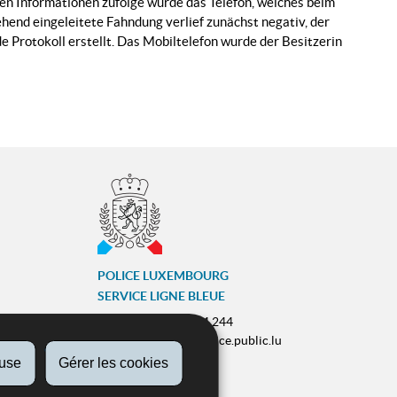
en Informationen zufolge wurde das Telefon, welches beim
end eingeleitete Fahndung verlief zunächst negativ, der
Protokoll erstellt. Das Mobiltelefon wurde der Besitzerin
POLICE LUXEMBOURG
SERVICE LIGNE BLEUE
Tél :
(+352) 244 244 244
E-mail :
contact@police.public.lu
fuse
Gérer les cookies
Urgences :
113
ram
ZESUMME FIR IECH