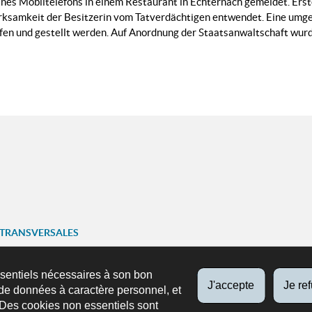
nes Mobiltelefons in einem Restaurant in Echternach gemeldet. Erst
ksamkeit der Besitzerin vom Tatverdächtigen entwendet. Eine umgeh
en und gestellt werden. Auf Anordnung der Staatsanwaltschaft wurde 
 TRANSVERSALES
ariat
ssentiels nécessaires à son bon
J'accepte
Je re
SUIVEZ-NOUS
de données à caractère personnel, et
ns
Facebook
X
Youtube
Instag
 Des cookies non essentiels sont
n mobile