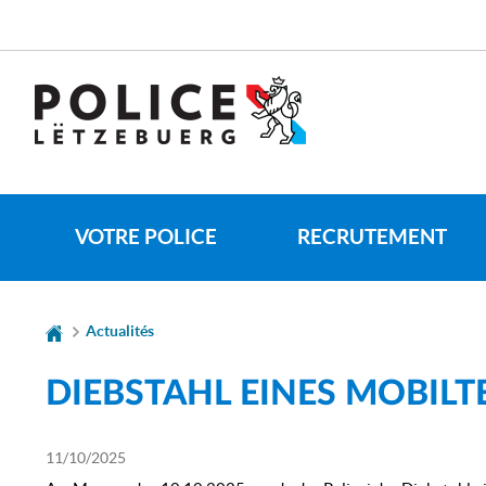
Aller
Aller
à
au
la
contenu
CHANGER
navigation
DE
LANGUE
VOTRE POLICE
RECRUTEMENT
Actualités
DIEBSTAHL EINES MOBILT
11/10/2025