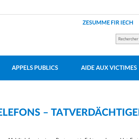
ZESUMME FIR IECH
LANGUES
Recherch
sur
le
site
APPELS PUBLICS
AIDE AUX VICTIMES
ELEFONS – TATVERDÄCHTIGE