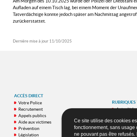
Am Morgen des 10.10.2025 wurde der Polizei der Diebstahl ei
Aufladen auf einem Tisch lag, bei einem Moment der Unaufmer
Tatverdächtige konnte jedoch später am Nachmittag angetroff
zurückerstattet.
Dernière mise à jour
11/10/2025
ACCÈS DIRECT
RUBRIQUES
Votre Police
Recrutement
Actualités
Appels publics
E-Commiss
Ce site utilise des cookies e
Aide aux victimes
Galeries
fonctionnement, sans usage 
Prévention
Publicatio
ne pouvant pas être refusés.
Législation
Applicatio