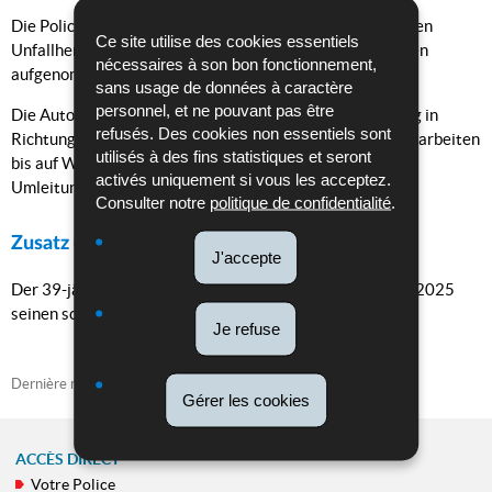
Die Police technique verfügte sich vor Ort um den genauen
Ce site utilise des cookies essentiels
Unfallhergang zu ermitteln. Weitere Ermittlungen wurden
nécessaires à son bon fonctionnement,
aufgenommen.
sans usage de données à caractère
personnel, et ne pouvant pas être
Die Autobahn A3 auf der Höhe des Croix de Bettembourg in
refusés. Des cookies non essentiels sont
Richtung Frankreich ist wegen Aufräum- und Säuberungsarbeiten
utilisés à des fins statistiques et seront
bis auf Weiteres komplett für den Verkehr gesperrt. Eine
activés uniquement si vous les acceptez.
Umleitung wurde eingerichtet.
Consulter notre
politique de confidentialité
.
Zusatz (25.11.2025):
J'accepte
Der 39-jährige Autofahrer erlag in der Nacht zum 25.11.2025
seinen schweren Verletzungen im Krankenhaus.
Je refuse
Dernière mise à jour
25/11/2025
Gérer les cookies
ACCÈS DIRECT
Votre Police
MENU