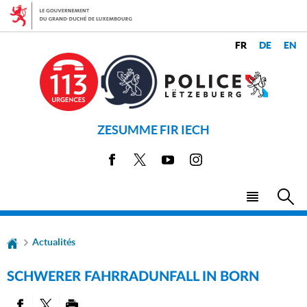
Aller
Aller
à
au
la
contenu
CHANGER
navigation
LANGUES
DE
LANGUE
ZESUMME FIR IECH
Facebook
X
Youtube
Instagram
Menu
Rec
principal
Actualités
SCHWERER FAHRRADUNFALL IN BORN