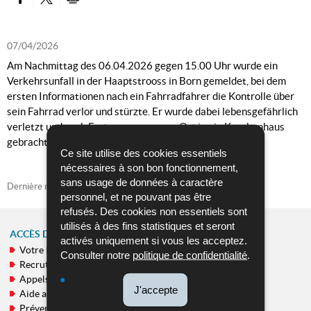
PARTAGER SUR FACEBOOK
PARTAGER SUR TWITTER
IMPRIMER
07/04/2026
Am Nachmittag des 06.04.2026 gegen 15.00 Uhr wurde ein
Verkehrsunfall in der Haaptstrooss in Born gemeldet, bei dem
ersten Informationen nach ein Fahrradfahrer die Kontrolle über
sein Fahrrad verlor und stürzte. Er wurde dabei lebensgefährlich
verletzt und nach Erstversorgung vor Ort in ein Krankenhaus
gebracht. Unfallprotokoll wurde erstellt.
Ce site utilise des cookies essentiels
nécessaires à son bon fonctionnement,
sans usage de données à caractère
Dernière mise à jour
07/04/2026
personnel, et ne pouvant pas être
refusés. Des cookies non essentiels sont
utilisés à des fins statistiques et seront
ACCÈS DIRECT
activés uniquement si vous les acceptez.
Votre Police
MENU
Consulter notre
politique de confidentialité
.
Recrutement
DE
Appels publics
NAVIGATION
J'accepte
Aide aux victimes
Prévention