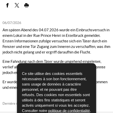
PARTAGER SUR FACEBOOK
PARTAGER SUR TWITTER
IMPRIMER
06/07/2026
Am späten Abend des 04.07.2026 wurde ein Einbruchsversuch in
einem Lokal in der Rue Prince Henri in Ettelbruck gemeldet.
Ersten Informationen zufolge versuchte sich ein Täter durch ein
Fenster und eine Tür Zugang zum Inneren zu verschaffen, was ihm
jedoch nicht gelang und er ergriff daraufhin die Flucht.
Eine Fahndung nach dem Täter wurde umgehend eingeleitet,
verlief allerdings zunächst negativ. Der Tatverdächtige konnte
jedoch etwas später gestellt werden.
Ce site utilise des cookies essentiels
nécessaires à son bon fonctionnement,
Er wurde auf Anordnung der Staatsanwaltschaft festgenommen
sans usage de données à caractère
und einem Untersuchungsrichter vorgeführt.
personnel, et ne pouvant pas être
refusés. Des cookies non essentiels sont
utilisés à des fins statistiques et seront
Dernière mise à jour
06/07/2026
activés uniquement si vous les acceptez.
Consulter notre
politique de confidentialité
.