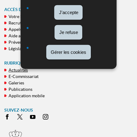
ACCÈS DIRECT
J'accepte
Votre Police
MENU
Recrutement
DE
Appels publics
Je refuse
NAVIGATION
Aide aux victimes
Prévention
Législation
Gérer les cookies
RUBRIQUES TRANSVERSALES
Actualités
E-Commissariat
Galeries
Publications
Application mobile
SUIVEZ-NOUS
Facebook
X
Youtube
Instagram