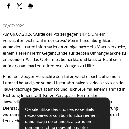
PARTAGER SUR FACEBOOK
PARTAGER SUR TWITTER
IMPRIMER
08/07/2026
Am 06.07.2026 wurde der Polizei gegen 14.45 Uhr ein
versuchter Diebstahl in der
Grand-Rue
in Luxemburg-Stadt
gemeldet. Ersten Informationen zufolge hatte ein Mann versucht,
einem älteren Herrn Gegenstände aus dessen Umhängetasche zu
entwenden. Als das Opfer dies bemerkte und lautstark auf sich
aufmerksam machte, eilten zwei Zeugen zu Hilfe.
Einer der Zeugen versuchte den Täter, welcher sich auf seinem
Fahrrad befand, von seiner Flucht abzuhalten, jedoch riss sich der
Tatverdächtige gewaltsam los und flüchtete mit einem Fahrrad in
Richtung Innenstadt. Kurze Zeit später konnte der
Tatverdächtige in der Avenue de la Liberté gestellt und zur
Dienststelle gebracht werden. Bei einer Körperdurchsuchung
Ce site utilise des cookies essentiels
wurden mehrere Kleidungsstücke, sowie eine Sonnenbrille mit
nécessaires à son bon fonctionnement,
Etui sichergestellt.
sans usage de données à caractère
personnel, et ne pouvant pas être