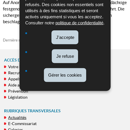
Auf Anordnung der Staatsanwaltschaft wurde der Tatverdächtige
refusés. Des cookies non essentiels sont
festgenommen und einem Untersuchungsrichter vorgeführt. Die
utilisés à des fins statistiques et seront
sichergestellten Gegenstände, sowie das Fahrrad wurden
activés uniquement si vous les acceptez.
beschlagnahmt.
Consulter notre
politique de confidentialité
.
J'accepte
Dernière mise à jour
08/07/2026
Je refuse
ACCÈS DIRECT
Votre Police
MENU
Recrutement
Gérer les cookies
DE
Appels publics
NAVIGATION
Aide aux victimes
Prévention
Législation
RUBRIQUES TRANSVERSALES
Actualités
E-Commissariat
Galeries