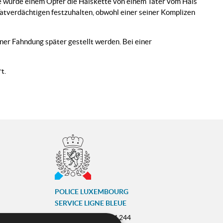
ge wurde einem Opfer die Halskette von einem Täter vom Hals
 Tatverdächtigen festzuhalten, obwohl einer seiner Komplizen
ner Fahndung später gestellt werden. Bei einer
t.
POLICE LUXEMBOURG
SERVICE LIGNE BLEUE
Tél :
(+352) 244 244 244