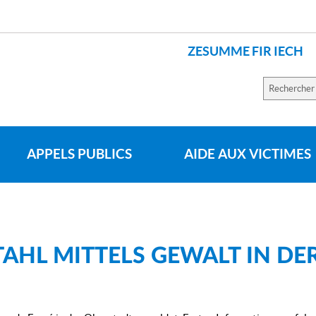
ZESUMME FIR IECH
LANGUES
Recherch
sur
le
site
APPELS PUBLICS
AIDE AUX VICTIMES
AHL MITTELS GEWALT IN DE