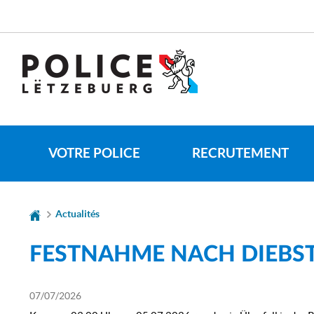
Aller
Aller
à
au
la
contenu
CHANGER
navigation
DE
LANGUE
VOTRE POLICE
RECRUTEMENT
Actualités
FESTNAHME NACH DIEBST
07/07/2026