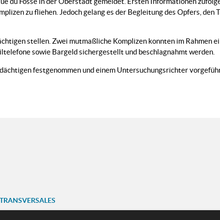
Rue du Fossé in der Oberstadt gemeldet. Ersten Informationen zufol
mplizen zu fliehen. Jedoch gelang es der Begleitung des Opfers, den
dächtigen stellen. Zwei mutmaßliche Komplizen konnten im Rahmen ei
telefone sowie Bargeld sichergestellt und beschlagnahmt werden.
rdächtigen festgenommen und einem Untersuchungsrichter vorgeführ
 TRANSVERSALES