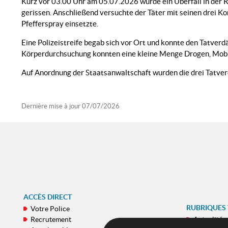
Kurz vor 03.00 Uhr am 05.07.2026 wurde ein Überfall in der 
gerissen. Anschließend versuchte der Täter mit seinen drei Ko
Pfefferspray einsetzte.
Eine Polizeistreife begab sich vor Ort und konnte den Tatver
Körperdurchsuchung konnten eine kleine Menge Drogen, Mobil
Auf Anordnung der Staatsanwaltschaft wurden die drei Tatve
Dernière mise à jour
07/07/2026
ACCÈS DIRECT
RUBRIQUES
Votre Police
Recrutement
Actualités