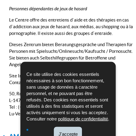
Personnes dépendantes de jeux de hasard
Le Centre offre des entretiens d`aide et des thérapies en cas
d`addiction aux jeux de hasard, aux médias, au shopping ou à la
pornographie. Il existe aussi des groupes d`entraide.
Dieses Zentrum bietet Beratungsgespräche und Therapien für
Personen mit Spielsucht/Onlinesucht/Kaufsucht / Pornosucht.
Sie bieten auch Selbsthilfegruppen für Betroffene und
Angehörige an.
Ce site utilise des cookies essentiels
Site Internet:
www.zev.lu
nécessaires à son bon fonctionnement,
Contact:
info@zev.lu
sans usage de données à caractère
personnel, et ne pouvant pas être
50, Route d'Esch
refusés. Des cookies non essentiels sont
L-1470 LUXEMBOURG
utilisés à des fins statistiques et seront
Tel : (+352) 26 48 00 38 / (+352) 621 835 968
activés uniquement si vous les acceptez.
Lu-Ve : 10h-16h
Consulter notre
politique de confidentialité
.
J'accepte