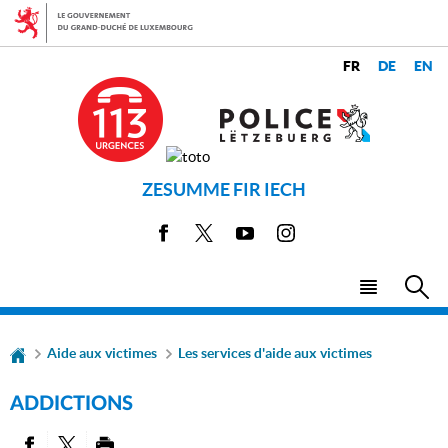
Aller
Aller
à
au
la
contenu
CHANGER
navigation
LANGUES
DE
LANGUE
ZESUMME FIR IECH
Facebook
X
Youtube
Instagram
Menu
Rec
principal
Aide aux victimes
Les services d'aide aux victimes
ADDICTIONS