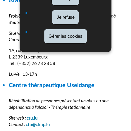
AMA
Problèmes de dépendances à l’alcool, aux médicaments et à
Je refuse
d’autres substances addictives
Site web:
www.ama.lu
Gérer les cookies
Contact:
info@ama.lu
1A, rue Christoph Plantin
L-2339 Luxembourg
Tél : (+352) 26 78 28 58
Lu-Ve : 13-17h
Centre thérapeutique Useldange
Réhabilitation de personnes présentant un abus ou une
dépendance à l'alcool - Thérapie stationnaire
Site web :
ctu.lu
Contact :
ctu@chnp.lu