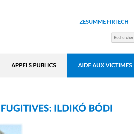
ZESUMME FIR IECH
Recherch
sur
le
site
APPELS PUBLICS
AIDE AUX VICTIMES
UGITIVES: ILDIKÓ BÓDI