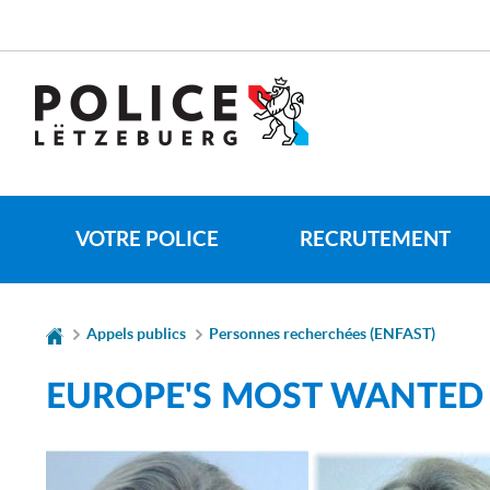
Aller
Aller
à
au
la
contenu
navigation
VOTRE POLICE
RECRUTEMENT
Appels publics
Personnes recherchées (ENFAST)
EUROPE'S MOST WANTED F