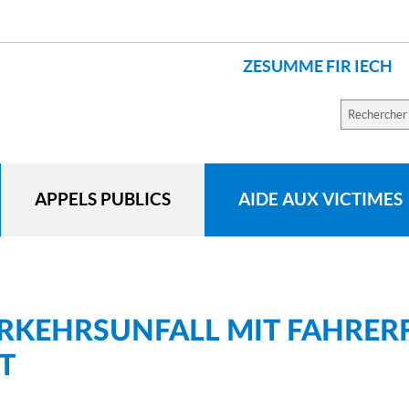
ZESUMME FIR IECH
LANGUES
Recherch
sur
le
site
APPELS PUBLICS
AIDE AUX VICTIMES
RKEHRSUNFALL MIT FAHRER
T