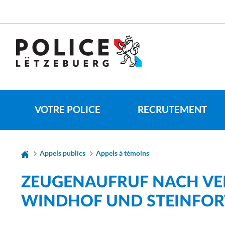
Aller
Aller
à
au
la
contenu
CHANGER
navigation
DE
LANGUE
VOTRE POLICE
RECRUTEMENT
Appels publics
Appels à témoins
ZEUGENAUFRUF NACH VE
WINDHOF UND STEINFOR