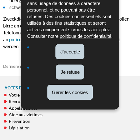
übergezogener Kapuze
sans usage de données à caractère
schwarze Hose
personnel, et ne pouvant pas être
refusés. Des cookies non essentiels sont
Zweckdienliche Informationen zu der gesuchten Person sollen
utilisés à des fins statistiques et seront
bitte an die Polizeidienststelle Capellen unter der
activés uniquement si vous les acceptez.
Telefonnummer (+352) 244 30 1000 oder per E-Mail
Consulter notre
politique de confidentialité
.
an
police.capellensteinfort@police.etat.lu
weitergeleitet
werden.
J'accepte
Dernière mise à jour
25/05/2026
Je refuse
ACCÈS DIRECT
Gérer les cookies
Votre Police
MENU
Recrutement
DE
Appels publics
NAVIGATION
Aide aux victimes
Prévention
Législation