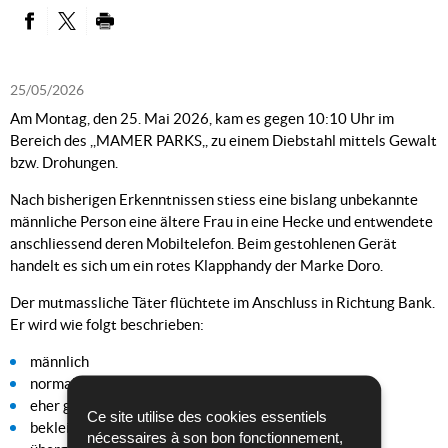
PARTAGER SUR FACEBOOK
PARTAGER SUR TWITTER
IMPRIMER
25/05/2026
Am Montag, den 25. Mai 2026, kam es gegen 10:10 Uhr im
Bereich des ,,MAMER PARKS,, zu einem Diebstahl mittels Gewalt
bzw. Drohungen.
Nach bisherigen Erkenntnissen stiess eine bislang unbekannte
männliche Person eine ältere Frau in eine Hecke und entwendete
anschliessend deren Mobiltelefon. Beim gestohlenen Gerät
handelt es sich um ein rotes Klapphandy der Marke Doro.
Der mutmassliche Täter flüchtete im Anschluss in Richtung Bank.
Er wird wie folgt beschrieben:
männlich
normale Statur
eher gross gewachsen
Ce site utilise des cookies essentiels
bekleidet mit einer schwarzen dünnen Jacke mit
nécessaires à son bon fonctionnement,