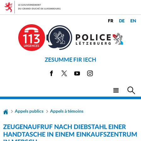
Aller
Aller
à
au
la
contenu
CHANGER
navigation
LANGUES
DE
LANGUE
ZESUMME FIR IECH
Facebook
X
Youtube
Instagram
Menu
Rec
principal
Appels publics
Appels à témoins
ZEUGENAUFRUF NACH DIEBSTAHL EINER
HANDTASCHE IN EINEM EINKAUFSZENTRUM