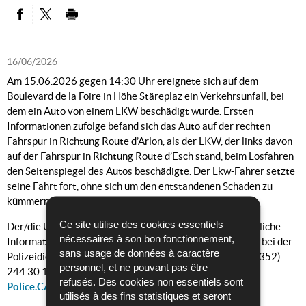
PARTAGER SUR FACEBOOK
PARTAGER SUR TWITTER
IMPRIMER
16/06/2026
Am 15.06.2026 gegen 14:30 Uhr ereignete sich auf dem
Boulevard de la Foire in Höhe Stäreplaz ein Verkehrsunfall, bei
dem ein Auto von einem LKW beschädigt wurde. Ersten
Informationen zufolge befand sich das Auto auf der rechten
Fahrspur in Richtung Route d’Arlon, als der LKW, der links davon
auf der Fahrspur in Richtung Route d’Esch stand, beim Losfahren
den Seitenspiegel des Autos beschädigte. Der Lkw-Fahrer setzte
seine Fahrt fort, ohne sich um den entstandenen Schaden zu
kümmern.
Ce site utilise des cookies essentiels
Der/die Unfallfahrer/in, bzw. Zeugen, die über zweckdienliche
nécessaires à son bon fonctionnement,
Informationen zum Unfall verfügen, werden gebeten sich bei der
sans usage de données à caractère
Polizeidienststelle Capellen unter der Telefonnummer (+352)
personnel, et ne pouvant pas être
244 30 1000 oder der E-Mail-Adresse
refusés. Des cookies non essentiels sont
Police.CAPELLENSTEINFORT@police.etat.lu
zu melden.
utilisés à des fins statistiques et seront