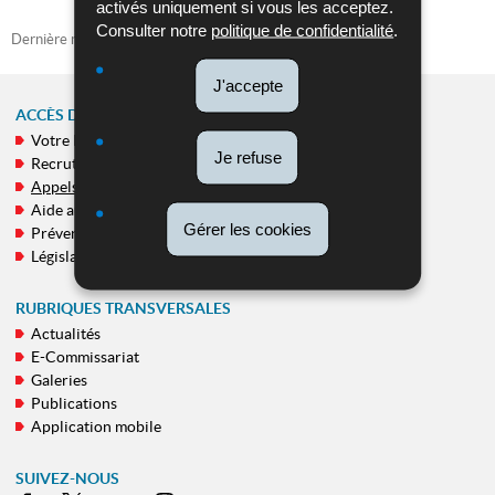
activés uniquement si vous les acceptez.
Consulter notre
politique de confidentialité
.
Dernière mise à jour
16/06/2026
J'accepte
ACCÈS DIRECT
Votre Police
MENU
Je refuse
Recrutement
DE
Appels publics
NAVIGATION
Aide aux victimes
Gérer les cookies
Prévention
Législation
RUBRIQUES TRANSVERSALES
Actualités
E-Commissariat
Galeries
Publications
Application mobile
SUIVEZ-NOUS