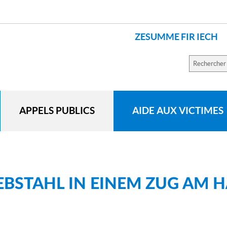
ZESUMME FIR IECH
LANGUES
Recherch
sur
le
site
APPELS PUBLICS
AIDE AUX VICTIMES
BSTAHL IN EINEM ZUG AM 