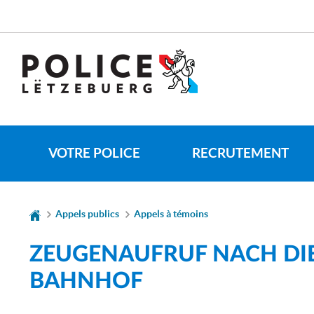
Aller
Aller
à
au
la
contenu
CHANGER
navigation
DE
LANGUE
VOTRE POLICE
RECRUTEMENT
Appels publics
Appels à témoins
ZEUGENAUFRUF NACH DIE
BAHNHOF