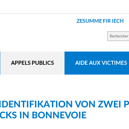
ZESUMME FIR IECH
LANGUES
Recherch
sur
le
site
APPELS PUBLICS
AIDE AUX VICTIMES
DENTIFIKATION VON ZWEI 
ACKS IN BONNEVOIE