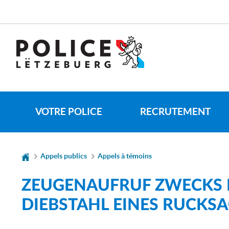
Aller
Aller
à
au
la
contenu
CHANGER
navigation
DE
LANGUE
VOTRE POLICE
RECRUTEMENT
Appels publics
Appels à témoins
ZEUGENAUFRUF ZWECKS I
DIEBSTAHL EINES RUCKS