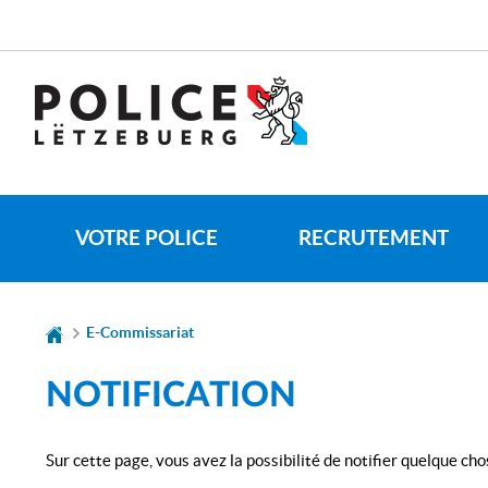
Aller
Aller
à
au
la
contenu
CHANGER
navigation
DE
LANGUE
VOTRE POLICE
RECRUTEMENT
E-Commissariat
NOTIFICATION
Sur cette page, vous avez la possibilité de notifier quelque chos