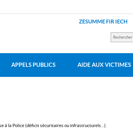
ZESUMME FIR IECH
LANGUES
Recherch
sur
le
site
APPELS PUBLICS
AIDE AUX VICTIMES
e à la Police (déficit sécuritaires ou infrastructurels…).