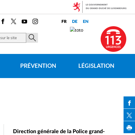
Facebook
X
Youtube
Instagram
er
PRÉVENTION
LÉGISLATION
PAR
Direction générale de la Police grand-
PAR