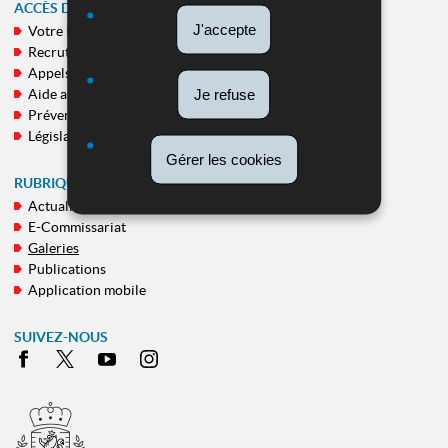
ACCÈS DIRECT
J'accepte
Votre Police
MENU
Recrutement
DE
Appels publics
NAVIGATION
Je refuse
Aide aux victimes
Prévention
Législation
Gérer les cookies
RUBRIQUES TRANSVERSALES
Actualités
E-Commissariat
Galeries
Publications
Application mobile
SUIVEZ-NOUS
Facebook
X
Youtube
Instagram