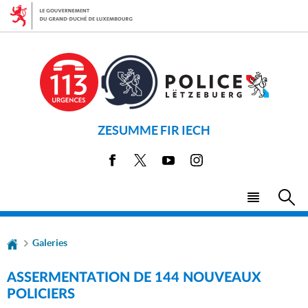
Aller
Aller
à
au
la
contenu
navigation
ZESUMME FIR IECH
Facebook
X
Youtube
Instagram
Menu
Rec
principal
Galeries
ASSERMENTATION DE 144 NOUVEAUX
POLICIERS