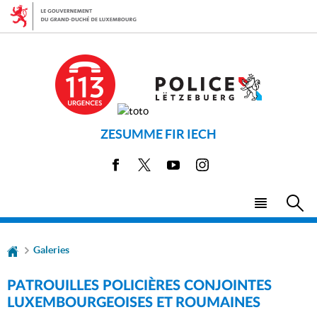
Aller
Aller
à
au
la
contenu
navigation
ZESUMME FIR IECH
Facebook
X
Youtube
Instagram
Menu
Rec
principal
Galeries
PATROUILLES POLICIÈRES CONJOINTES
LUXEMBOURGEOISES ET ROUMAINES