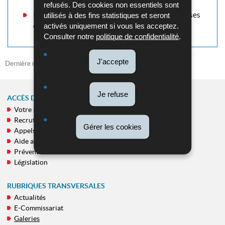
refusés. Des cookies non essentiels sont
Patrouilles policières conjointes luxembourgeoises
utilisés à des fins statistiques et seront
activés uniquement si vous les acceptez.
et roumaines
Consulter notre
politique de confidentialité
.
J'accepte
Dernière mise à jour
12/05/2026
Je refuse
ACCÈS DIRECT
Votre Police
MENU
Recrutement
DE
Gérer les cookies
Appels publics
NAVIGATION
Aide aux victimes
Prévention
Législation
RUBRIQUES TRANSVERSALES
Actualités
E-Commissariat
Galeries