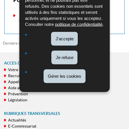
Pour en savoir plus
personnel, et ne pouvant pas être
refusés. Des cookies non essentiels sont
utilisés à des fins statistiques et seront
93 Verstöße bei großangelegten
activés uniquement si vous les acceptez.
Verkehrskontrollen in Luxembourg-Stadt
Consulter notre
politique de confidentialité
.
J'accepte
Dernière mise à jour
06/03/2026
Je refuse
ACCÈS DIRECT
Votre Police
MENU
Recrutement
Gérer les cookies
DE
Appels publics
NAVIGATION
Aide aux victimes
Prévention
Législation
RUBRIQUES TRANSVERSALES
Actualités
E-Commissariat