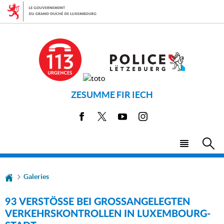
Aller
Aller
à
au
la
contenu
navigation
ZESUMME FIR IECH
Facebook
X
Youtube
Instagram
Menu
Rec
principal
Galeries
93 VERSTÖSSE BEI GROSSANGELEGTEN VE
RKEHRSKONTROLLEN IN LUXEMBOURG-ST